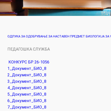
ОДЛУКА ЗА ОДОБРУВАЊЕ ЗА НАСТАВЕН ПРЕДМЕТ БИОЛОГИЈА ЗА VII
ПЕДАГОШКА СЛУЖБА
КОНКУРС БР. 26-1056
1_Документ_БИО_8
2_Документ_БИО_8
3_Документ_БИО_8
4_Документ_БИО_8
5_Документ_БИО_8
6_Документ_БИО_8
7_Документ_БИО_8