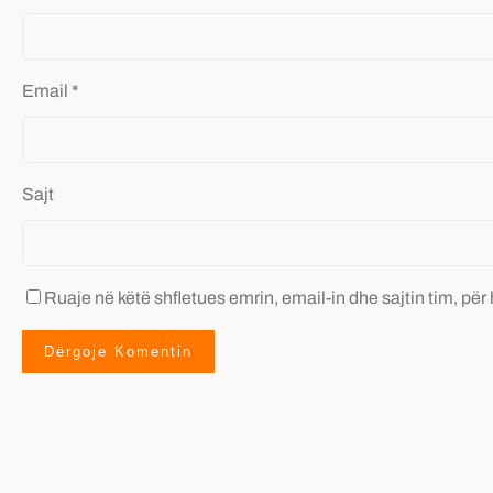
Email
*
Sajt
Ruaje në këtë shfletues emrin, email-in dhe sajtin tim, për