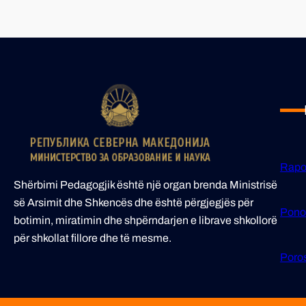
Rapo
Shërbimi Pedagogjik është një organ brenda Ministrisë
së Arsimit dhe Shkencës dhe është përgjegjës për
Pono
botimin, miratimin dhe shpërndarjen e librave shkollorë
për shkollat fillore dhe të mesme.
Poros