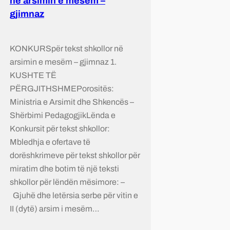
në arsimin e mesëm –
gjimnaz
KONKURSpër tekst shkollor në
arsimin e mesëm – gjimnaz 1.
KUSHTE TË
PËRGJITHSHMEPorositës:
Ministria e Arsimit dhe Shkencës –
Shërbimi PedagogjikLënda e
Konkursit për tekst shkollor:
Mbledhja e ofertave të
dorëshkrimeve për tekst shkollor për
miratim dhe botim të një teksti
shkollor për lëndën mësimore: –
Gjuhë dhe letërsia serbe për vitin e
II (dytë) arsim i mesëm…