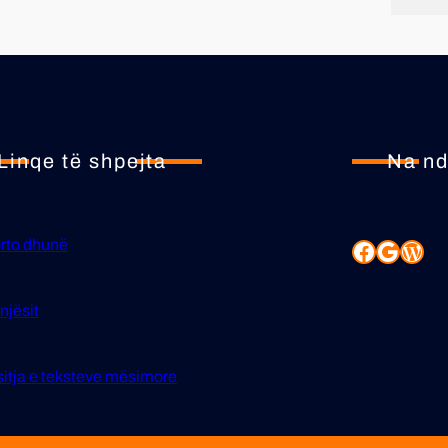
Linqe të shpejta
Na nd
rto dhunë
njësit
itja е teksteve mësimore