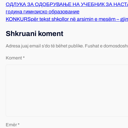
ОДЛУКА ЗА ОДОБРУВАЊЕ НА УЧЕБНИК ЗА НАСТА
година гимнзиско образование
KONKURSpër tekst shkollor në arsimin e mesëm – gj
Shkruani koment
Adresa juaj email s’do të bëhet publike.
Fushat e domosdosh
Koment
*
Emër
*