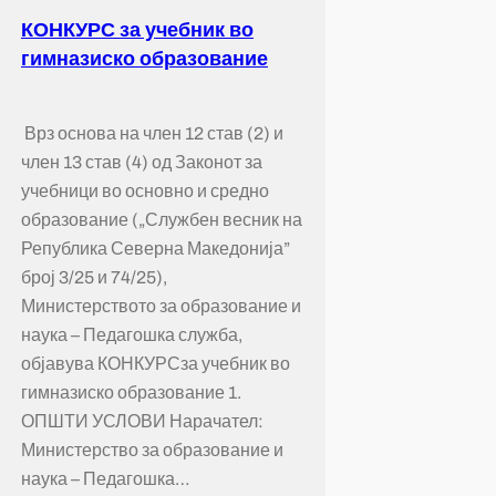
КОНКУРС за учебник во
гимназиско образование
Врз основа на член 12 став (2) и
член 13 став (4) од Законот за
учебници во основно и средно
образование („Службен весник на
Република Северна Македонија”
број 3/25 и 74/25),
Министерството за образование и
наука – Педагошка служба,
објавува КОНКУРСза учебник во
гимназиско образование 1.
ОПШТИ УСЛОВИ Нарачател:
Министерство за образование и
наука – Педагошка…