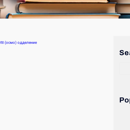
I (осмо) одделение
Se
Po