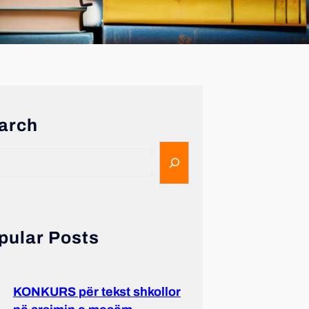
arch
pular Posts
KONKURS për tekst shkollor