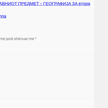
ВНИОТ ПРЕДМЕТ – ГЕОГРАФИЈА ЗА втора
imna
me janë shënuar me *