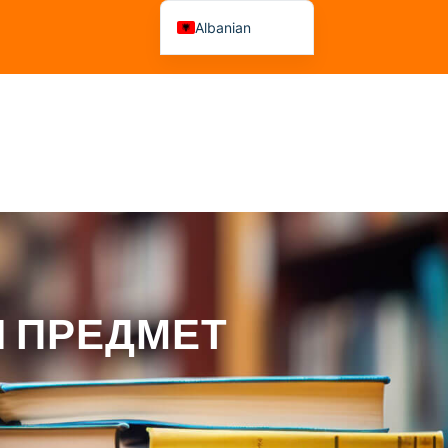
Albanian
Macedonian
а На Рецензенти
Këshillime
Aktvendime
Н ПРЕДМЕТ