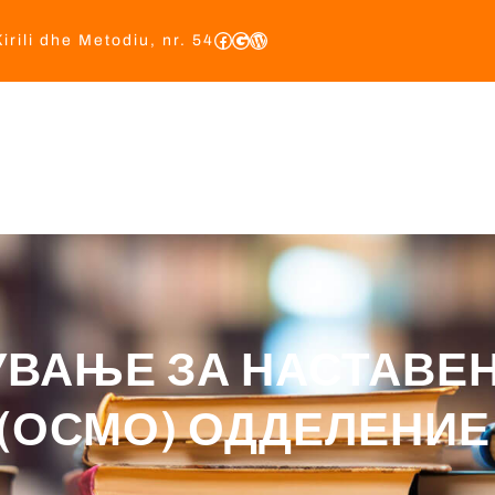
irili dhe Metodiu, nr. 54
Ballin
Rreth Nes
Tekste Mësimor
Akte Nënligjor
Баз
УВАЊЕ ЗА НАСТАВЕ
I (ОСМО) ОДДЕЛЕНИЕ