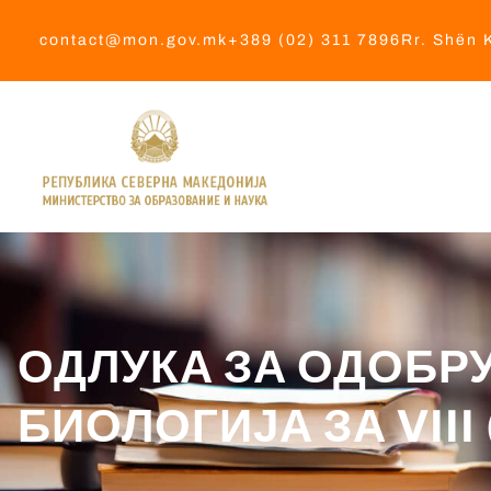
contact@mon.gov.mk
+389 (02) 311 7896
Rr. Shën K
ОДЛУКА ЗА ОДОБР
БИОЛОГИЈА ЗА VII