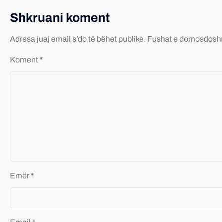
Shkruani koment
Adresa juaj email s’do të bëhet publike.
Fushat e domosdosh
Koment
*
Emër
*