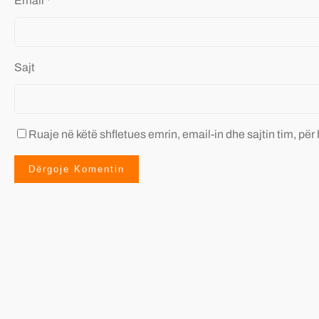
Email
*
Sajt
Ruaje në këtë shfletues emrin, email-in dhe sajtin tim, për