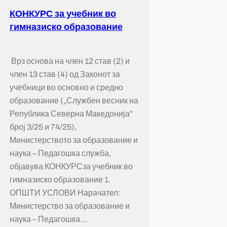
КОНКУРС за учебник во
гимназиско образование
Врз основа на член 12 став (2) и
член 13 став (4) од Законот за
учебници во основно и средно
образование („Службен весник на
Република Северна Македонија”
број 3/25 и 74/25),
Министерството за образование и
наука – Педагошка служба,
објавува КОНКУРСза учебник во
гимназиско образование 1.
ОПШТИ УСЛОВИ Нарачател:
Министерство за образование и
наука – Педагошка…