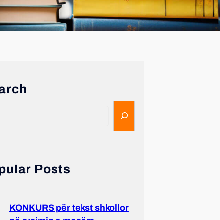
arch
pular Posts
KONKURS për tekst shkollor