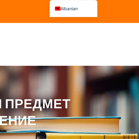
Albanian
Macedonian
а На Рецензенти
Këshillime
Aktvendime
Н ПРЕДМЕТ
ЛЕНИЕ