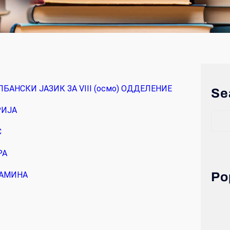
АНСКИ ЈАЗИК ЗА VIII (осмо) ОДДЕЛЕНИЕ
Se
РИЈА
С
РА
ЛАМИНА
Po