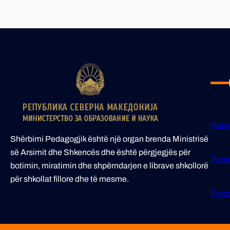
Rapo
Shërbimi Pedagogjik është një organ brenda Ministrisë
së Arsimit dhe Shkencës dhe është përgjegjës për
Pono
botimin, miratimin dhe shpërndarjen e librave shkollorë
për shkollat fillore dhe të mesme.
Poros