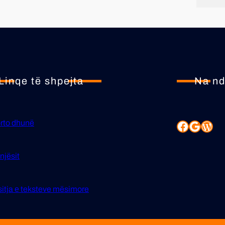
Linqe të shpejta
Na nd
rto dhunë
njësit
itja е teksteve mësimore