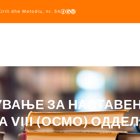
irili dhe Metodiu, nr. 54
Ballin
Rreth Nes
Tekste Mësimor
Akte Nënligjor
Баз
УВАЊЕ ЗА НАСТАВЕ
А VIII (ОСМО) ОДДЕ