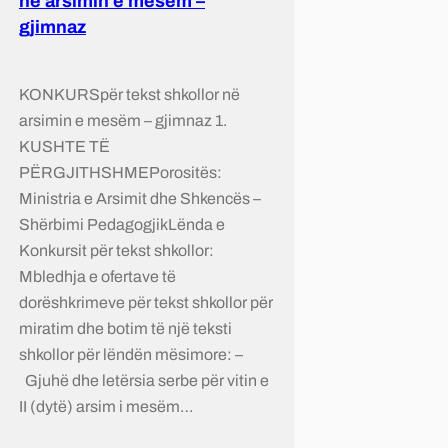
në arsimin e mesëm –
gjimnaz
KONKURSpër tekst shkollor në
arsimin e mesëm – gjimnaz 1.
KUSHTE TË
PËRGJITHSHMEPorositës:
Ministria e Arsimit dhe Shkencës –
Shërbimi PedagogjikLënda e
Konkursit për tekst shkollor:
Mbledhja e ofertave të
dorëshkrimeve për tekst shkollor për
miratim dhe botim të një teksti
shkollor për lëndën mësimore: –
Gjuhë dhe letërsia serbe për vitin e
II (dytë) arsim i mesëm…