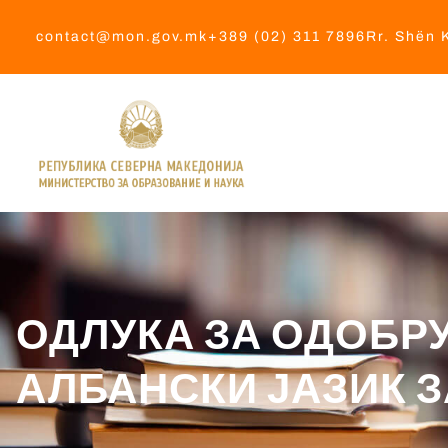
contact@mon.gov.mk
+389 (02) 311 7896
Rr. Shën K
ОДЛУКА ЗА ОДОБР
АЛБАНСКИ ЈАЗИК З