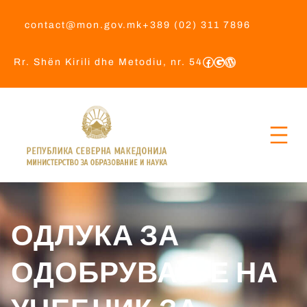
contact@mon.gov.mk
+389 (02) 311 7896
Rr. Shën Kirili dhe Metodiu, nr. 54
ОДЛУКА ЗА
ОДОБРУВАЊЕ НА