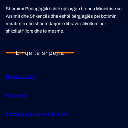
Shërbimi Pedagogjik është një organ brenda Ministrisë së
Arsimit dhe Shkencës dhe është përgjegjës për botimin,
miratimin dhe shpërndarjen e librave shkollorë për
shkollat fillore dhe të mesme.
Linqe të shpejta
Raporto dhunë
Pononjësit
Porositja е teksteve mësimore