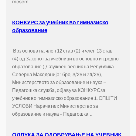
mesëm…
КОНКУРС за учебник во гимназиско
образование
Врз основа на член 12 став (2) и член 13 став
(4) од Законот за учебници во основно и средно
образование („Службен весник на Република
Северна Македонија” број 3/25 и 74/25),
Министерството за образование и наука –
Педагошка служба, објавува КОНКУРСза
учебник во гимназиско образование 1. ОПШТИ
УСЛОВИ Нарачател: Министерство за
образование и наука – Педагошка…
ОДЛУКА ЗА ОДОБРУВАЊЕ НА УЧЕБНИК