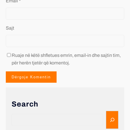
Email
*
Sajt
Ruaje në këtë shfletues emrin, email-in dhe sajtin tim,
për herën tjetër që komentoj.
Search