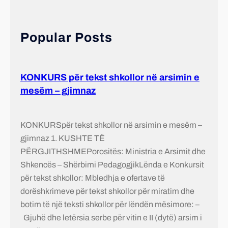
Popular Posts
KONKURS për tekst shkollor në arsimin e
mesëm – gjimnaz
KONKURSpër tekst shkollor në arsimin e mesëm –
gjimnaz 1. KUSHTE TË
PËRGJITHSHMEPorositës: Ministria e Arsimit dhe
Shkencës – Shërbimi PedagogjikLënda e Konkursit
për tekst shkollor: Mbledhja e ofertave të
dorëshkrimeve për tekst shkollor për miratim dhe
botim të një teksti shkollor për lëndën mësimore: –
Gjuhë dhe letërsia serbe për vitin e II (dytë) arsim i