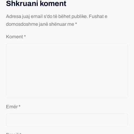
Shkruani koment
Adresa juaj email s’do të bëhet publike.
Fushat e
domosdoshme janë shënuar me *
Koment
*
Emër
*