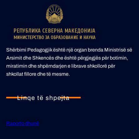
Shërbimi Pedagogjik është një organ brenda Ministrisë së
Arsimit dhe Shkencës dhe është përgjegjës për botimin,
miratimin dhe shpërndarjen e librave shkollorë për
shkollat fillore dhe të mesme.
Linqe të shpejta
Raporto dhunë