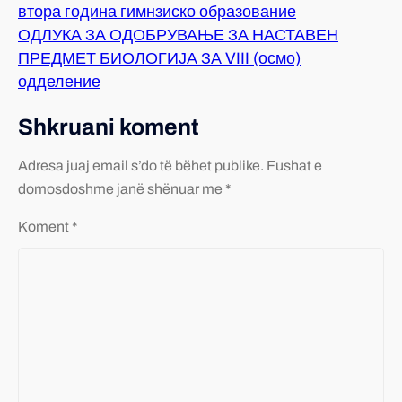
втора година гимнзиско образование
ОДЛУКА ЗА ОДОБРУВАЊЕ ЗА НАСТАВЕН
ПРЕДМЕТ БИОЛОГИЈА ЗА VIII (осмо)
одделение
Shkruani koment
Adresa juaj email s’do të bëhet publike.
Fushat e
domosdoshme janë shënuar me *
Koment
*