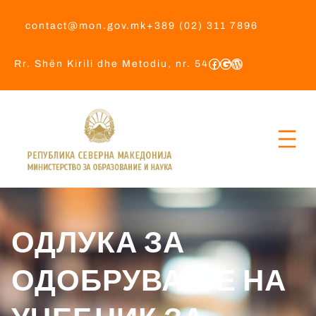
contact@mon.gov.mk
+389 (02) 311 7896
Rr. Shën Kirili dhe Metodiu, nr. 54
ОДЛУКА ЗА
ОДОБРУВАЊЕ НА