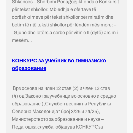
Shkencës – Shërbimi PedagogjikLënda e Konkursit
për tekst shkollor: Mbledhja e ofertave të
dorëshkrimeve për tekst shkollor për miratim dhe
botim të një teksti shkollor për lëndën mësimore: –
Gjuhë dhe letërsia serbe për vitin e II (dytë) arsim i
mesëm…
КОНКУРС за учебник во гимназиско
образование
Врз основа на член 12 став (2) и член 13 став
(4) од Законот за учебници во основно и средно
образование („Службен весник на Република
Северна Македонија” број 3/25 и 74/25),
Министерството за образование и наука –
Педагошка служба, објавува КОНКУРСза