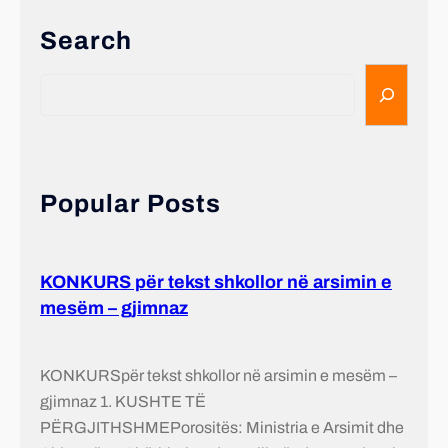
Search
Popular Posts
KONKURS për tekst shkollor në arsimin e
mesëm – gjimnaz
KONKURSpër tekst shkollor në arsimin e mesëm –
gjimnaz 1. KUSHTE TË
PËRGJITHSHMEPorositës: Ministria e Arsimit dhe