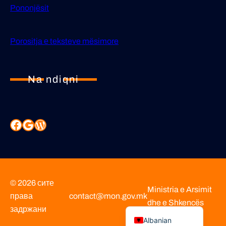
Pononjësit
Porositja е teksteve mësimore
Na ndiqni
© 2026 сите
Ministria e Arsimit
права
contact@mon.gov.mk
dhe e Shkencës
Macedonian
задржани
Albanian