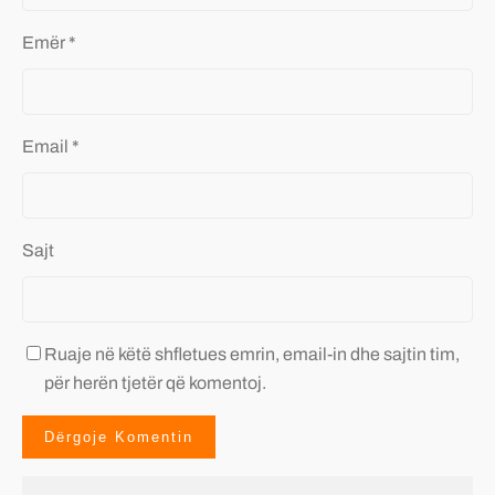
Emër
*
Email
*
Sajt
Ruaje në këtë shfletues emrin, email-in dhe sajtin tim,
për herën tjetër që komentoj.