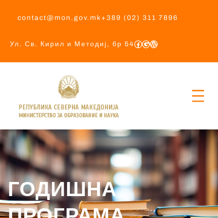
contact@mon.gov.mk
+389 (02) 311 7896
Ул. Св. Кирил и Методиј, бр 54
ГОДИШНА
ПРОГРАМА