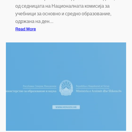
од седницата на Националната комисија за
учебници за основно и средно образование,
одржана на ден…
Read More