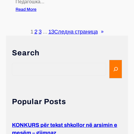
Педагошка…
Read More
1
2
3
…
13
Следна страница
»
Search
Popular Posts
KONKURS për tekst shkollor në arsimin e
mesëm – gjimnaz