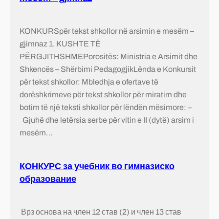
KONKURSpër tekst shkollor në arsimin e mesëm –
gjimnaz 1. KUSHTE TË
PËRGJITHSHMEPorositës: Ministria e Arsimit dhe
Shkencës – Shërbimi PedagogjikLënda e Konkursit
për tekst shkollor: Mbledhja e ofertave të
dorëshkrimeve për tekst shkollor për miratim dhe
botim të një teksti shkollor për lëndën mësimore: –
Gjuhë dhe letërsia serbe për vitin e II (dytë) arsim i
mesëm…
КОНКУРС за учебник во гимназиско
образование
Врз основа на член 12 став (2) и член 13 став