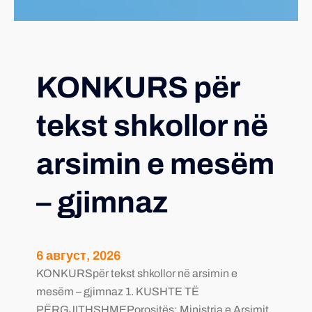
KONKURS për
tekst shkollor në
arsimin e mesëm
– gjimnaz
6 август, 2026
KONKURSpër tekst shkollor në arsimin e
mesëm – gjimnaz 1. KUSHTE TË
PËRGJITHSHMEPorositës: Ministria e Arsimit