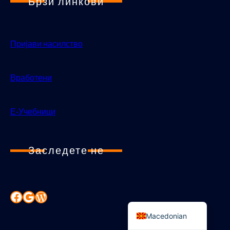
Брзи линкови
Пријави насилство
Вработени
Е-Учебници
Заследете не
Albanian
Macedonian