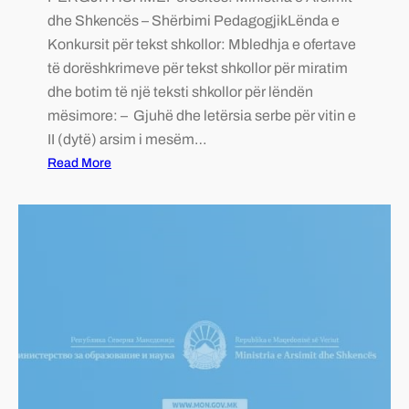
dhe Shkencës – Shërbimi PedagogjikLënda e
Konkursit për tekst shkollor: Mbledhja e ofertave
të dorëshkrimeve për tekst shkollor për miratim
dhe botim të një teksti shkollor për lëndën
mësimore: – Gjuhë dhe letërsia serbe për vitin e
II (dytë) arsim i mesëm…
Read More