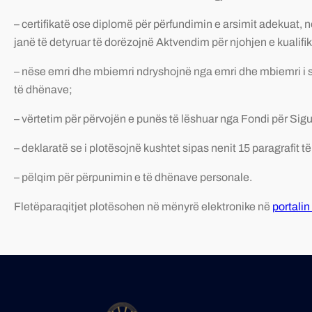
– certifikatë ose diplomë për përfundimin e arsimit adekuat, n
janë të detyruar të dorëzojnë Aktvendim për njohjen e kualifikim
– nëse emri dhe mbiemri ndryshojnë nga emri dhe mbiemri i shë
të dhënave;
– vërtetim për përvojën e punës të lëshuar nga Fondi për Sig
– deklaratë se i plotësojnë kushtet sipas nenit 15 paragrafit 
– pëlqim për përpunimin e të dhënave personale.
Fletëparaqitjet plotësohen në mënyrë elektronike në
portalin