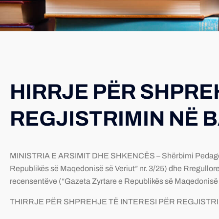
HIRRJE PËR SHPREH
REGJISTRIMIN NË 
MINISTRIA E ARSIMIT DHE SHKENCËS – Shërbimi Pedagogjik në
Republikës së Maqedonisë së Veriut” nr. 3/25) dhe Rregullor
recensentëve (“Gazeta Zyrtare e Republikës së Maqedonisë së
THIRRJE PËR SHPREHJE TË INTERESI PËR REGJISTR