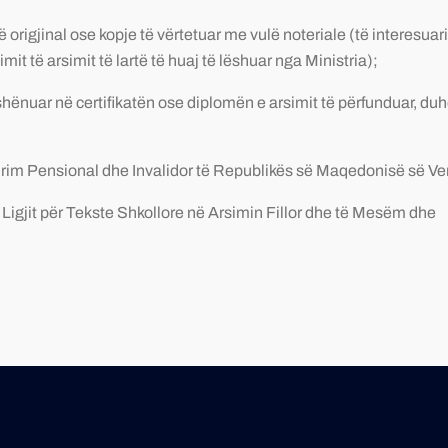
ë origjinal ose kopje të vërtetuar me vulë noteriale (të interesua
it të arsimit të lartë të huaj të lëshuar nga Ministria);
nuar në certifikatën ose diplomën e arsimit të përfunduar, duhet
urim Pensional dhe Invalidor të Republikës së Maqedonisë së Ver
të Ligjit për Tekste Shkollore në Arsimin Fillor dhe të Mesëm dhe