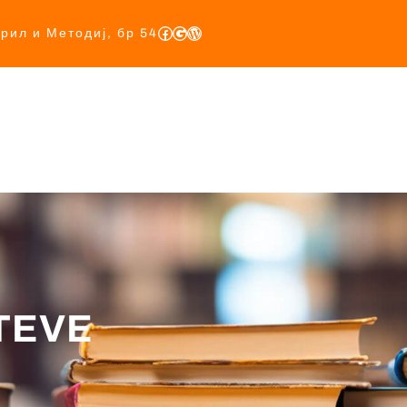
ирил и Методиј, бр 54
Почетна
За Нас
Учебници
Прописи
База
TEVE