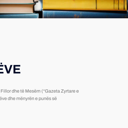
R
ËVE
Fillor dhe të Mesëm (“Gazeta Zyrtare e
ntëve dhe mënyrën e punës së