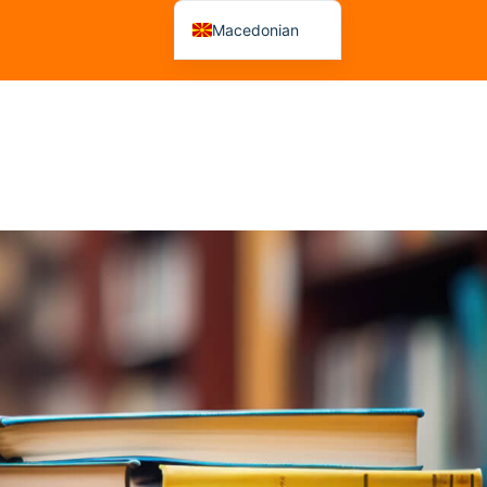
Macedonian
Albanian
 На Рецензенти
Советувања
Решенија