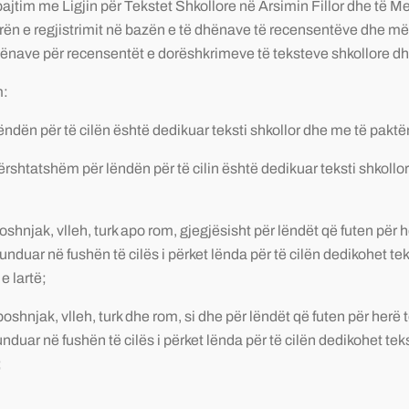
pajtim me Ligjin për Tekstet Shkollore në Arsimin Fillor dhe të
ën e regjistrimit në bazën e të dhënave të recensentëve dhe 
dhënave për recensentët e dorëshkrimeve të teksteve shkollore dh
m:
dën për të cilën është dedikuar teksti shkollor dhe me të paktën
rshtatshëm për lëndën për të cilin është dedikuar teksti shkollo
oshnjak, vlleh, turk apo rom, gjegjësisht për lëndët që futen pë
nduar në fushën të cilës i përket lënda për të cilën dedikohet tek
 lartë;
boshnjak, vlleh, turk dhe rom, si dhe për lëndët që futen për he
duar në fushën të cilës i përket lënda për të cilën dedikohet teks
;