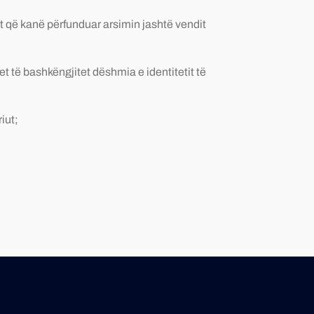
rit që kanë përfunduar arsimin jashtë vendit
 të bashkëngjitet dëshmia e identitetit të
iut;