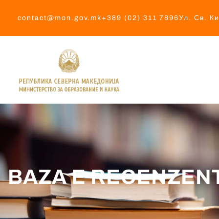
contact@mon.gov.mk
+389 (02) 311 7896
Ул. Св. К
BAZA E RECENZEN