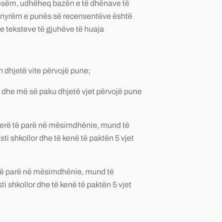
 Mesëm, udhëheq bazën e të dhënave të
mënyrëm e punës së recensentëve është
e teksteve të gjuhëve të huaja
 dhjetë vite përvojë pune;
r dhe më së paku dhjetë vjet përvojë pune
r herë të parë në mësimdhënie, mund të
sti shkollor dhe të kenë të paktën 5 vjet
rë të parë në mësimdhënie, mund të
ti shkollor dhe të kenë të paktën 5 vjet