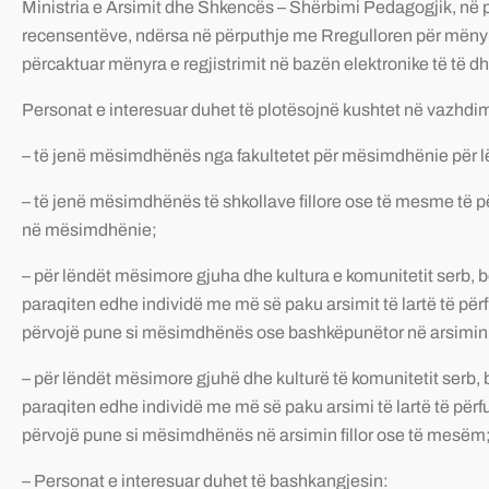
Ministria e Arsimit dhe Shkencës – Shërbimi Pedagogjik, në 
recensentëve, ndërsa në përputhje me Rregulloren për mënyr
përcaktuar mënyra e regjistrimit në bazën elektronike të të 
Personat e interesuar duhet të plotësojnë kushtet në vazhdi
– të jenë mësimdhënës nga fakultetet për mësimdhënie për lën
– të jenë mësimdhënës të shkollave fillore ose të mesme të pë
në mësimdhënie;
– për lëndët mësimore gjuha dhe kultura e komunitetit serb, b
paraqiten edhe individë me më së paku arsimit të lartë të përfu
përvojë pune si mësimdhënës ose bashkëpunëtor në arsimin e
– për lëndët mësimore gjuhë dhe kulturë të komunitetit serb, 
paraqiten edhe individë me më së paku arsimi të lartë të përfun
përvojë pune si mësimdhënës në arsimin fillor ose të mesëm
– Personat e interesuar duhet të bashkangjesin: