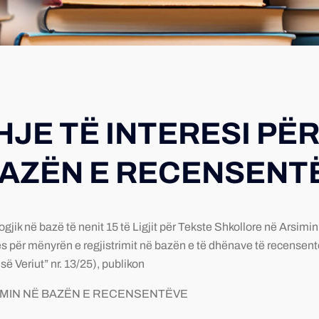
JE TË INTERESI PË
BAZËN E RECENSENT
 bazë të nenit 15 të Ligjit për Tekste Shkollore në Arsimin 
es për mënyrën e regjistrimit në bazën e të dhënave të recense
 Veriut” nr. 13/25), publikon
IMIN NË BAZËN E RECENSENTËVE