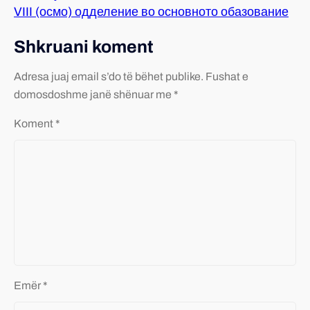
VIII (осмо) одделение во основното обазование
Shkruani koment
Adresa juaj email s’do të bëhet publike.
Fushat e
domosdoshme janë shënuar me *
Koment
*
Emër
*