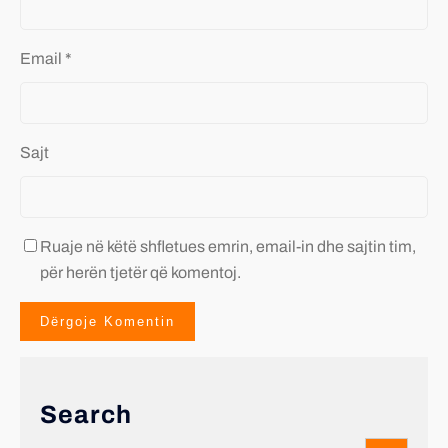
Email
*
Sajt
Ruaje në këtë shfletues emrin, email-in dhe sajtin tim,
për herën tjetër që komentoj.
Search