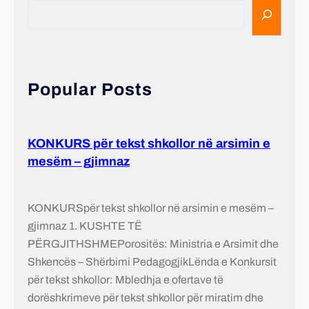
Popular Posts
KONKURS për tekst shkollor në arsimin e
mesëm – gjimnaz
KONKURSpër tekst shkollor në arsimin e mesëm –
gjimnaz 1. KUSHTE TË
PËRGJITHSHMEPorositës: Ministria e Arsimit dhe
Shkencës – Shërbimi PedagogjikLënda e Konkursit
për tekst shkollor: Mbledhja e ofertave të
dorëshkrimeve për tekst shkollor për miratim dhe