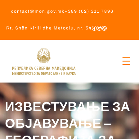
contact@mon.gov.mk
+389 (02) 311 7896
Rr. Shën Kirili dhe Metodiu, nr. 54
ИЗВЕСТУВАЊЕ ЗА
ОБЈАВУВАЊЕ –