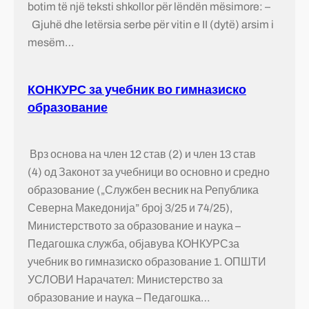
botim të një teksti shkollor për lëndën mësimore: –
Gjuhë dhe letërsia serbe për vitin e II (dytë) arsim i
mesëm…
КОНКУРС за учебник во гимназиско
образование
Врз основа на член 12 став (2) и член 13 став
(4) од Законот за учебници во основно и средно
образование („Службен весник на Република
Северна Македонија” број 3/25 и 74/25),
Министерството за образование и наука –
Педагошка служба, објавува КОНКУРСза
учебник во гимназиско образование 1. ОПШТИ
УСЛОВИ Нарачател: Министерство за
образование и наука – Педагошка…