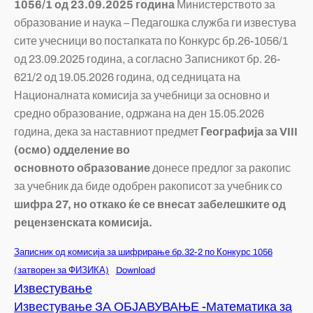
1056
/1 од
23
.
09
.2025 година
Министерството за
образование и наука – Педагошка служба ги известува
сите учесници во постапката по Конкурс бр.26-1056/1
од 23.09.2025 година, а согласно Записникот бр. 26-
621/2 од 19.05.2026 година, од седницата на
Националната комисија за учебници за основно и
средно образование, одржана на ден 15.05.2026
година, дека за наставниот предмет
Географија
за
VIII
(осмо) одделение во
основното
об
р
азование
донесе предлог за ракопис
за учебник да биде одобрен ракописот за учебник со
шифра 27, но откако ќе се внесат забелешките од
рецензенската комисија.
Записник од комисија за шифрирање бр.32-2 по Конкурс 1056
(затворен за ФИЗИКА)
Download
Известување
Известување ЗА ОБЈАВУВАЊЕ -Математика за