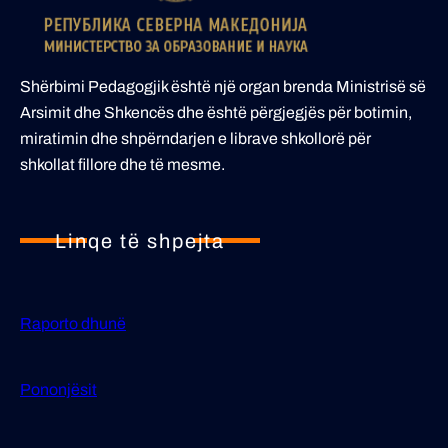
Shërbimi Pedagogjik është një organ brenda Ministrisë së
Arsimit dhe Shkencës dhe është përgjegjës për botimin,
miratimin dhe shpërndarjen e librave shkollorë për
shkollat fillore dhe të mesme.
Linqe të shpejta
Raporto dhunë
Pononjësit