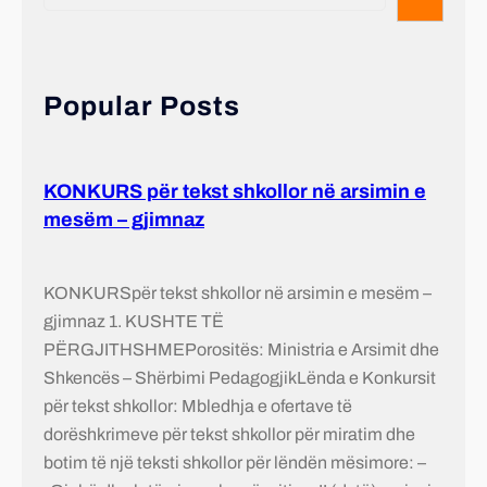
Popular Posts
KONKURS për tekst shkollor në arsimin e
mesëm – gjimnaz
KONKURSpër tekst shkollor në arsimin e mesëm –
gjimnaz 1. KUSHTE TË
PËRGJITHSHMEPorositës: Ministria e Arsimit dhe
Shkencës – Shërbimi PedagogjikLënda e Konkursit
për tekst shkollor: Mbledhja e ofertave të
dorëshkrimeve për tekst shkollor për miratim dhe
botim të një teksti shkollor për lëndën mësimore: –