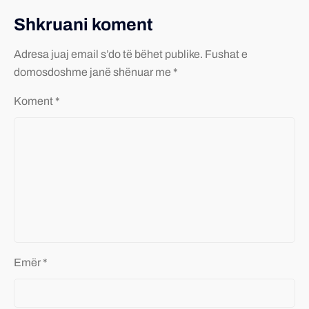
Shkruani koment
Adresa juaj email s’do të bëhet publike.
Fushat e
domosdoshme janë shënuar me *
Koment
*
Emër
*