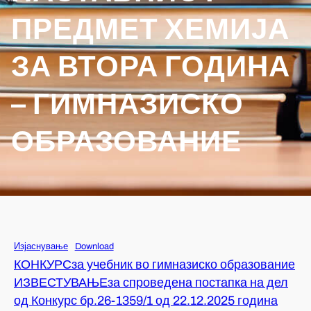
ПРЕДМЕТ ХЕМИЈА
ЗА ВТОРА ГОДИНА
– ГИМНАЗИСКО
ОБРАЗОВАНИЕ
Изјаснување
Download
КОНКУРСза учебник во гимназиско образование
ИЗВЕСТУВАЊЕза спроведена постапка на дел
од Конкурс бр.26-1359/1 од 22.12.2025 година