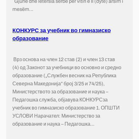
Gjuhë dhe letërsia serbe për vitin e II (dytë) arsim i
mesëm…
КОНКУРС за учебник во гимназиско
образование
Врз основа на член 12 став (2) и член 13 став
(4) од Законот за учебници во основно и средно
образование („Службен весник на Република
Северна Македонија” број 3/25 и 74/25),
Министерството за образование и наука –
Педагошка служба, објавува КОНКУРСза
учебник во гимназиско образование 1. ОПШТИ
УСЛОВИ Нарачател: Министерство за
образование и наука – Педагошка…