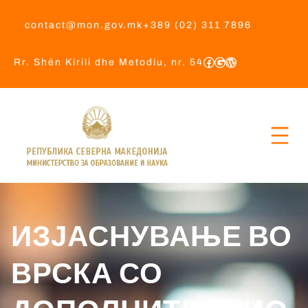
contact@mon.gov.mk
+389 (02) 311 7896
Rr. Shën Kirili dhe Metodiu, nr. 54
ИЗЈАСНУВАЊЕ ВО
ВРСКА СО