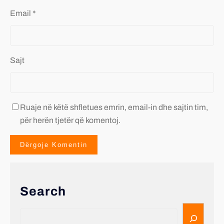
Email
*
Sajt
Ruaje në këtë shfletues emrin, email-in dhe sajtin tim,
për herën tjetër që komentoj.
Search