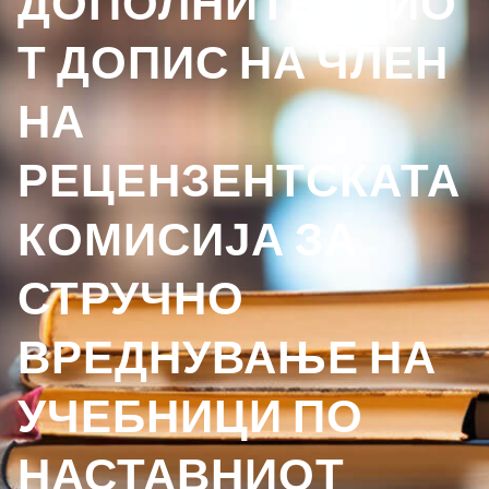
ДОПОЛНИТЕЛНИО
Т ДОПИС НА ЧЛЕН
НА
РЕЦЕНЗЕНТСКАТА
КОМИСИЈА ЗА
СТРУЧНО
ВРЕДНУВАЊЕ НА
УЧЕБНИЦИ ПО
НАСТАВНИОТ