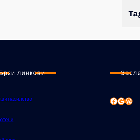
Ta
Брзи линкови
Засл
ави насилство
отени