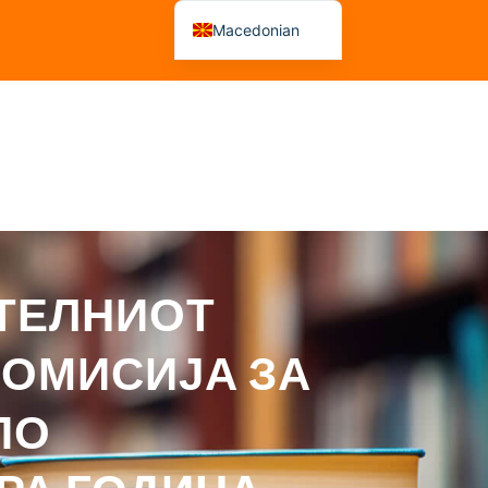
Macedonian
Albanian
 На Рецензенти
Советувања
Решенија
ТЕЛНИОТ
КОМИСИЈА ЗА
ПО