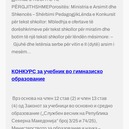
PËRGJITHSHMEPorositës: Ministria e Arsimit dhe
Shkencës – Shërbimi PedagogjikLënda e Konkursit
për tekst shkollor: Mbledhja e ofertave të
dorëshkrimeve për tekst shkollor për miratim dhe
botim të një teksti shkollor për lëndën mësimore: –
Gjuhë dhe letërsia serbe për vitin e II (dytë) arsim i
mesëm…
КОНКУРС за учебник во гимназиско
образование
Врз основа на член 12 став (2) и член 13 став
(4) од Законот за учебници во основно и средно
образование („Службен весник на Република
Северна Македонија” број 3/25 и 74/25),
Министерството за образование и наука –