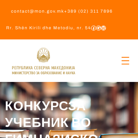
contact@mon.gov.mk
+389 (02) 311 7896
Rr. Shën Kirili dhe Metodiu, nr. 54
КОНКУРСЗА
УЧЕБНИК ВО