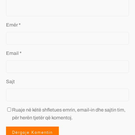
Emër
*
Email
*
Sajt
Ruaje në këtë shfletues emrin, email-in dhe sajtin tim,
për herën tjetër që komentoj.