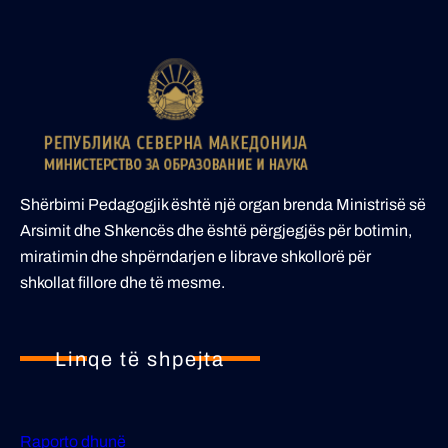
Shërbimi Pedagogjik është një organ brenda Ministrisë së
Arsimit dhe Shkencës dhe është përgjegjës për botimin,
miratimin dhe shpërndarjen e librave shkollorë për
shkollat fillore dhe të mesme.
Linqe të shpejta
Raporto dhunë