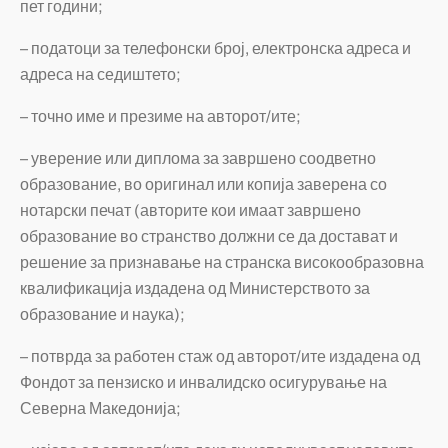
пет години;
– податоци за телефонски број, електронска адреса и
адреса на седиштето;
– точно име и презиме на авторот/ите;
– уверение или диплома за завршено соодветно
образование, во оригинал или копија заверена со
нотарски печат (авторите кои имаат завршено
образование во странство должни се да достават и
решение за признавање на странска високообразовна
квалификација издадена од Министерството за
образование и наука);
– потврда за работен стаж од авторот/ите издадена од
Фондот за пензиско и инвалидско осигурување на
Северна Македонија;