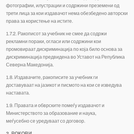
фотографии, илустрации и содржини преземени од
трети лица за кои издавачот нема обезбедено авторски
права за користење на истите.
1.7.2. Ракописот за учебник не смее да содржи
рекламни пораки, огласи или содржини кои
промовираат дискриминација по која било основа за
дискриминација предвидена во Уставот на Република
Северна Македонија.
1.8. Издавачите, ракописите за учебник ги
доставуваат на јазикот и писмото на кои се изведува
наставата.
1.9. Правата и обврските помеѓу издавачот и
Министерството за образование и наука,
меѓусебно се уредуваат со договор.
2. РОКОВИ