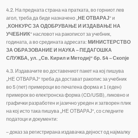
4.2. На предната страна на пратката, во горниот лев
агол, треба да биде назначено „
НЕ ОТВАРАЈ
“ и
„
КОНКУРС ЗА ОДОБРУВАЊЕ И ИЗДАВАЊЕ НА
УЧЕБНИК
“ насловот на ракописот за учебник,
годината, а во средината адресата:
МИНИСТЕРСТВО
ЗА ОБРАЗОВАНИЕ И НАУКА – ПЕДАГОШКА
СЛУЖБА, ул. „Св
.
Кирил и Методиј“ бр. 54 – Скопје
4.3. Издавачите во доставениот пакет на кој пишува
„НЕ ОТВАРАЈ“ треба да достават ракопис за учебник
во 5 (пет) примероци во печатена форма и 1 (еден)
примерок во електронска форма (CD/USB), ликовно и
графички разработен и јазично уреден и затворен плик
на кој исто така пишува „НЕ ОТВАРАЈ“, со следните
податоци и документи:
– доказ за регистрирана издавачка дејност од најмалку