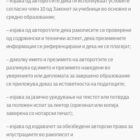
– изјава од
авторот/ите
дека ги исполнуваат условите
согласно член 10 од Законот за учебници во основно и
средно образование;
– изјава од авторот/ите дека ракописите се проверени
од содржински и технички аспект, дека преземените
информации се референцирани и дека не се плагијат;
– доколку името и презимето на авторот/ите се
разликува од името и презимето наведени во
уверението или дипломата за завршено образование
се приложува доказ за истоветноста на податоците;
– изјава за јазично уредување на текстот или потврда
за положен испит за лектор (оригинал или копија
заверена со нотарски печат);
– изјава од издавачот за обезбедени авторски права за
илустрациите во ракописот и