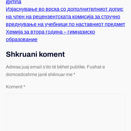
gjimna
Изјаснување во врска со дополнителниот допис
на член на рецензентската комисија за стручно
вреднување на учебници по наставниот предмет
Хемија за втора година – гимназиско
образование
Shkruani koment
Adresa juaj email s’do të bëhet publike.
Fushat e
domosdoshme janë shënuar me *
Koment
*