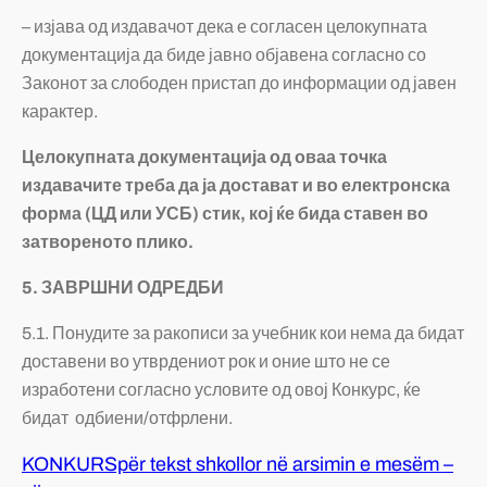
– изјава од издавачот дека е согласен целокупната
документација да биде јавно објавена согласно со
Законот за слободен пристап до информации од јавен
карактер.
Целокупната документација од оваа точка
издавачите треба да ја достават и во електронска
форма (ЦД или УСБ) стик, кој ќе бида ставен во
затвореното плико.
5. ЗАВРШНИ ОДРЕДБИ
5.1. Понудите за ракописи за учебник кои нема да бидат
доставени во утврдениот рок и оние што не се
изработени согласно условите од овој Конкурс, ќе
бидат одбиени/отфрлени.
KONKURSpër tekst shkollor në arsimin e mesëm –