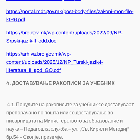
https://portal.mdt.gov.mk/post-body-files/zakoni-mon-file-
ktR6.pdf
https://bro.gov.mk/wp-content/uploads/2022/09/NP-
Srpski-jazik-II_odd.doc
https://arhiva.bro.gov.mk/wp-
content/uploads/2025/12/NP_Turski-jazik-i-
literatura_II_god_GO.pdf
4. ДОСТАВУВАЊЕ РАКОПИСИ ЗА УЧЕБНИК
4.1. Понудите на ракописите за учебник се доставуваат
препорачано по пошта или со доставување во
писарницата на Министерството за образование и
наука – Педагошка служба – ул. „Св. Кирил и Методиј“
бр.54 – Скопје, приземје.