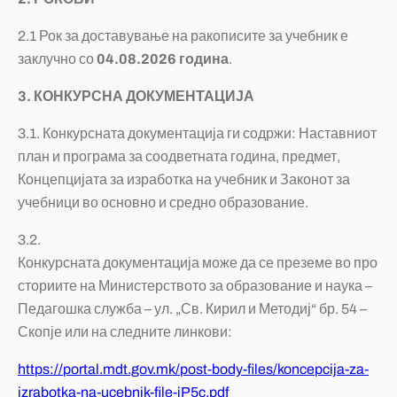
2.1 Рок за доставување на ракописите за учебник е
заклучно со
04.08.2026 година
.
3. КОНКУРСНА ДОКУМЕНТАЦИЈА
3.1. Конкурсната документација ги содржи: Наставниот
план и програма за соодветната година, предмет,
Концепцијата за изработка на учебник и Законот за
учебници во основно и средно образование.
3.2.
Конкурсната документација може да се преземе во про
сториите на Министерството за образование и наука –
Педагошка служба – ул. „Св. Кирил и Методиј“ бр. 54 –
Скопје или на следните линкови:
https://portal.mdt.gov.mk/post-body-files/koncepcija-za-
izrabotka-na-ucebnik-file-jP5c.pdf