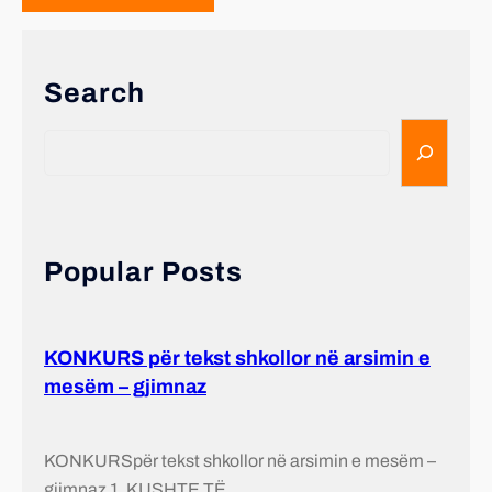
Search
Popular Posts
KONKURS për tekst shkollor në arsimin e
mesëm – gjimnaz
KONKURSpër tekst shkollor në arsimin e mesëm –
gjimnaz 1. KUSHTE TË