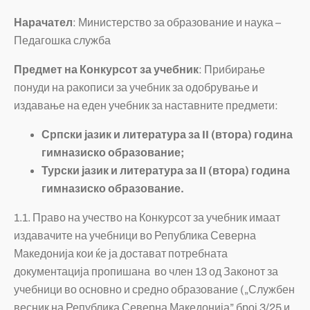
Нарачател
: Министерство за образование и наука –
Педагошка служба
Предмет на Конкурсот за учебник
: Прибирање
понуди на ракописи за учебник за одобрување и
издавање на еден учебник за наставните предмети:
Српски јазик и литература за
II (
втора) година
гимназиско
образование;
Турски јазик и литература за
II
(втора) година
гимназиско образование.
1.1. Право на учество на Конкурсот за учебник имаат
издавачите на учебници во Република Северна
Македонија кои ќе ја достават потребната
документација пропишана во член 13 од Законот за
учебници во основно и средно образование („Службен
весник на Република Северна Македонија” број 3/25 и