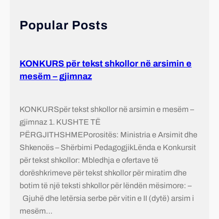
Popular Posts
KONKURS për tekst shkollor në arsimin e
mesëm – gjimnaz
KONKURSpër tekst shkollor në arsimin e mesëm –
gjimnaz 1. KUSHTE TË
PËRGJITHSHMEPorositës: Ministria e Arsimit dhe
Shkencës – Shërbimi PedagogjikLënda e Konkursit
për tekst shkollor: Mbledhja e ofertave të
dorëshkrimeve për tekst shkollor për miratim dhe
botim të një teksti shkollor për lëndën mësimore: –
Gjuhë dhe letërsia serbe për vitin e II (dytë) arsim i
mesëm…