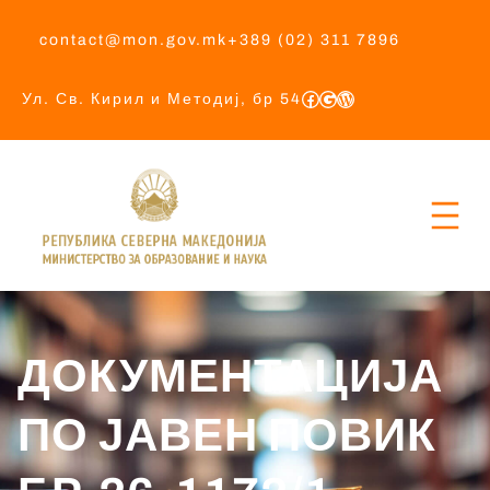
contact@mon.gov.mk
+389 (02) 311 7896
Ул. Св. Кирил и Методиј, бр 54
ДОКУМЕНТАЦИЈА
ПО ЈАВЕН ПОВИК