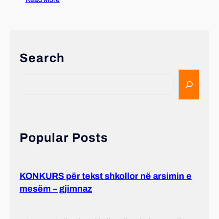
Search
Popular Posts
KONKURS për tekst shkollor në arsimin e
mesëm – gjimnaz