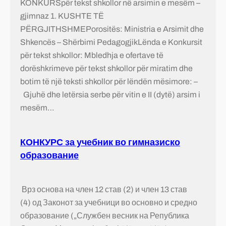
KONKURSpër tekst shkollor në arsimin e mesëm –
gjimnaz 1. KUSHTE TË
PËRGJITHSHMEPorositës: Ministria e Arsimit dhe
Shkencës – Shërbimi PedagogjikLënda e Konkursit
për tekst shkollor: Mbledhja e ofertave të
dorëshkrimeve për tekst shkollor për miratim dhe
botim të një teksti shkollor për lëndën mësimore: –
Gjuhë dhe letërsia serbe për vitin e II (dytë) arsim i
mesëm…
КОНКУРС за учебник во гимназиско
образование
Врз основа на член 12 став (2) и член 13 став
(4) од Законот за учебници во основно и средно
образование („Службен весник на Република