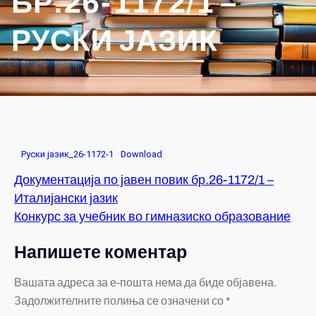
БР.26-1172/1 –
РУСКИ ЈАЗИК
Руски јазик_26-1172-1
Download
Документација по јавен повик бр.26-1172/1 –
Италијански јазик
Конкурс за учебник во гимназиско образование
Напишете коментар
Вашата адреса за е-пошта нема да биде објавена.
Задолжителните полиња се означени со
*