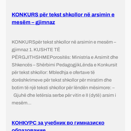
KONKURS për tekst shkollor në arsimin e
mesëm – gjimnaz
KONKURSpër tekst shkollor në arsimin e mesëm –
gjimnaz 1. KUSHTE TË
PËRGJITHSHMEPorositës: Ministria e Arsimit dhe
Shkencës – Shërbimi PedagogjikLënda e Konkursit
për tekst shkollor: Mbledhja e ofertave të
dorëshkrimeve për tekst shkollor për miratim dhe
botim të një teksti shkollor për lëndën mësimore: –
Gjuhë dhe letërsia serbe për vitin e II (dytë) arsim i
mesëm…
КОНКУРС за учебник во гимназиско
образование