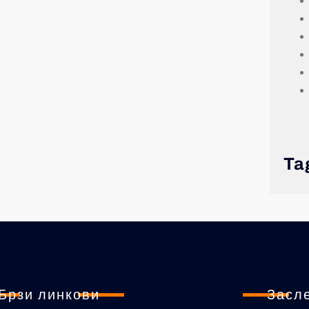
Ta
Брзи линкови
Засл