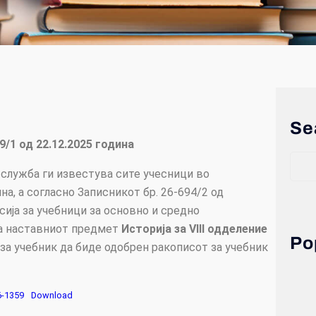
Se
9
/1 од
22
.
12
.2025 година
служба ги известува сите учесници во
на, а согласно Записникот бр. 26-694/2 од
сија за учебници за основно и средно
 за наставниот предмет
Историја за
VIII
одделение
Po
за учебник да биде одобрен ракописот за учебник
6-1359
Download