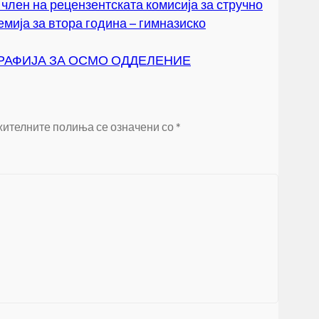
член на рецензентската комисија за стручно
мија за втора година – гимназиско
ГРАФИЈА ЗА ОСМО ОДДЕЛЕНИЕ
ителните полиња се означени со
*