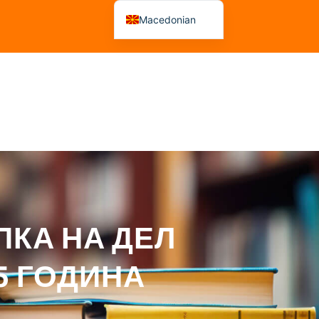
Macedonian
Albanian
 На Рецензенти
Советувања
Решенија
КА НА ДЕЛ
25 ГОДИНА