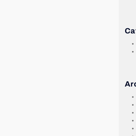
Ca
Ar