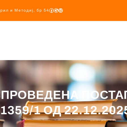
ирил и Методиј, бр 54
Почетна
За Нас
Учебници
Прописи
База
ПРОВЕДЕНА ПОСТАП
1359/1 ОД 22.12.20