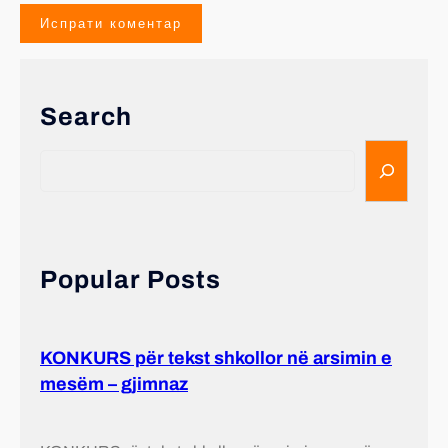
Search
Popular Posts
KONKURS për tekst shkollor në arsimin e
mesëm – gjimnaz