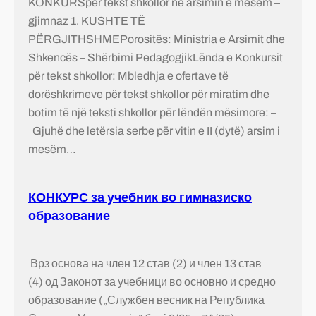
KONKURSpër tekst shkollor në arsimin e mesëm –
gjimnaz 1. KUSHTE TË
PËRGJITHSHMEPorositës: Ministria e Arsimit dhe
Shkencës – Shërbimi PedagogjikLënda e Konkursit
për tekst shkollor: Mbledhja e ofertave të
dorëshkrimeve për tekst shkollor për miratim dhe
botim të një teksti shkollor për lëndën mësimore: –
Gjuhë dhe letërsia serbe për vitin e II (dytë) arsim i
mesëm…
КОНКУРС за учебник во гимназиско
образование
Врз основа на член 12 став (2) и член 13 став
(4) од Законот за учебници во основно и средно
образование („Службен весник на Република