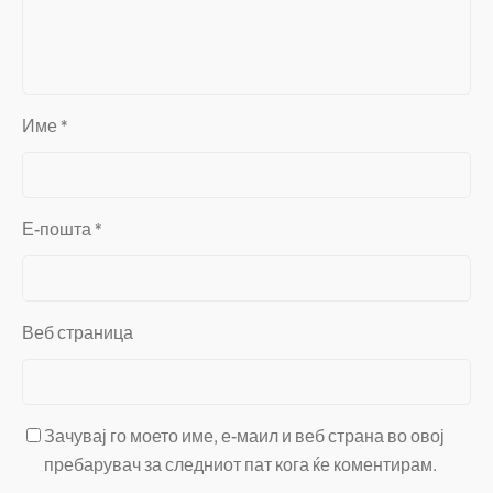
Име
*
Е-пошта
*
Веб страница
Зачувај го моето име, е-маил и веб страна во овој
пребарувач за следниот пат кога ќе коментирам.