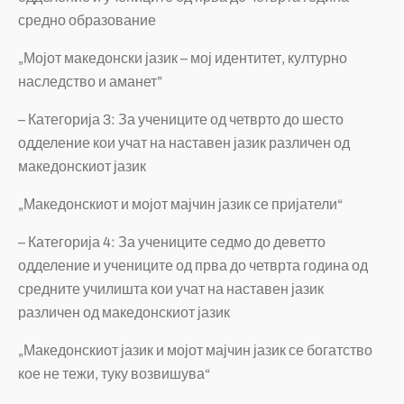
средно образование
„Мојот македонски јазик – мој идентитет, културно
наследство и аманет”
– Категорија 3: За учениците од четврто до шесто
одделение кои учат на наставен јазик различен од
македонскиот јазик
„Македонскиот и мојот мајчин јазик се пријатели“
– Категорија 4: За учениците седмо до деветто
одделение и учениците од прва до четврта година од
средните училишта кои учат на наставен јазик
различен од македонскиот јазик
„Македонскиот јазик и мојот мајчин јазик се богатство
кое не тежи, туку возвишува“