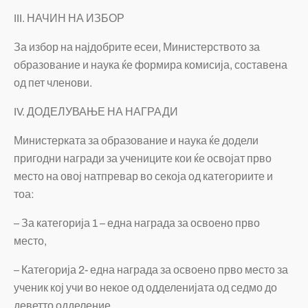
III. НАЧИН НА ИЗБОР
За избор на најдобрите есеи, Министерството за
образование и наука ќе формира комисија, составена
од пет членови.
IV. ДОДЕЛУВАЊЕ НА НАГРАДИ
Министерката за образование и наука ќе додели
пригодни награди за учениците кои ќе освојат прво
место на овој натпревар во секоја од категориите и
тоа:
– За категорија 1 – една награда за освоено прво
место,
– Категорија 2- една награда за освоено прво место за
ученик кој учи во некое од одделенијата од седмо до
деветто одделение,