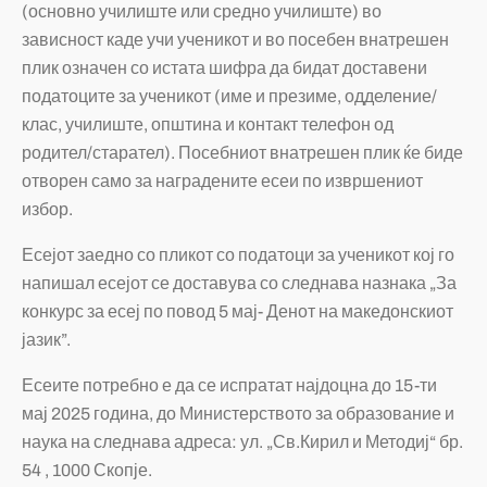
(основно училиште или средно училиште) во
зависност каде учи ученикот и во посебен внатрешен
плик означен со истата шифра да бидат доставени
податоците за ученикот (име и презиме, одделение/
клас, училиште, општина и контакт телефон од
родител/старател). Посебниот внатрешен плик ќе биде
отворен само за наградените есеи по извршениот
избор.
Есејот заедно со пликот со податоци за ученикот кој го
напишал есејот се доставува со следнава назнака „За
конкурс за есеј по повод 5 мај- Денот на македонскиот
јазик”.
Есеите потребно е да се испратат најдоцна до 15-ти
мај 2025 година, до Министерството за образование и
наука на следнава адреса: ул. „Св.Кирил и Методиј“ бр.
54 , 1000 Скопје.