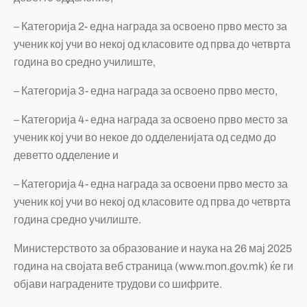
– Категорија 2- една награда за освоено прво место за
ученик кој учи во некој од класовите од прва до четврта
година во средно училиште,
– Категорија 3- една награда за освоено прво место,
– Категорија 4- една награда за освоено прво место за
ученик кој учи во некое до одделенијата од седмо до
деветто одделение и
– Категорија 4- една награда за освоени прво место за
ученик кој учи во некој од класовите од прва до четврта
година средно училиште.
Министерството за образование и наука на 26 мај 2025
година на својата веб страница (www.mon.gov.mk) ќе ги
објави наградените трудови со шифрите.