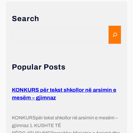
Search
Popular Posts
KONKURS për tekst shkollor në arsimin e
mesëm – gjimnaz
KONKURSpër tekst shkollor në arsimin e mesëm –
gjimnaz 1. KUSHTE TË