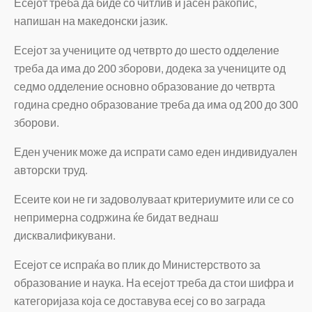
Есејот треба да биде со читлив и јасен ракопис,
напишан на македонски јазик.
Есејот за учениците од четврто до шесто одделение
треба да има до 200 зборови, додека за учениците од
седмо одделение основно образование до четврта
година средно образование треба да има од 200 до 300
зборови.
Еден ученик може да испрати само еден индивидуален
авторски труд.
Есеите кои не ги задоволуваат критериумите или се со
непримерна содржина ќе бидат веднаш
дисквалификувани.
Есејот се испраќа во плик до Министерството за
образование и наука. На есејот треба да стои шифра и
категоријаза која се доставува есеј со во заграда