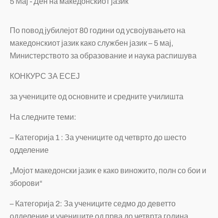
По повод јубилејот 80 години од усвојувањето на
македонскиот јазик како службен јазик – 5 мај,
Министерството за образование и наука распишува
КОНКУРС ЗА ЕСЕЈ
за учениците од основните и средните училишта
На следните теми:
– Категорија 1 : За учениците од четврто до шесто
одделение
„Мојот македонски јазик е како виножито, полн со бои и
зборови“
– Категорија 2: За учениците седмо до деветто
одделение и учениците од прва до четврта година