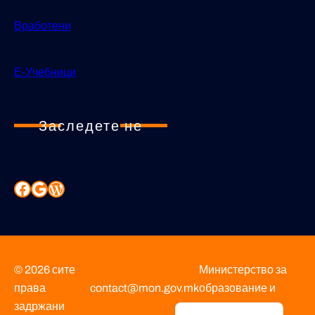
Вработени
Е-Учебници
Заследете не
© 2026 сите
Министерство за
права
contact@mon.gov.mk
образование и
Albanian
задржани
наука