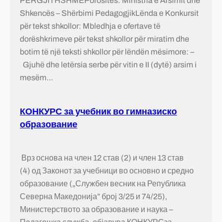
PËRGJITHSHMEPorositës: Ministria e Arsimit dhe
Shkencës – Shërbimi PedagogjikLënda e Konkursit
për tekst shkollor: Mbledhja e ofertave të
dorëshkrimeve për tekst shkollor për miratim dhe
botim të një teksti shkollor për lëndën mësimore: –
Gjuhë dhe letërsia serbe për vitin e II (dytë) arsim i
mesëm…
КОНКУРС за учебник во гимназиско
образование
Врз основа на член 12 став (2) и член 13 став
(4) од Законот за учебници во основно и средно
образование („Службен весник на Република
Северна Македонија” број 3/25 и 74/25),
Министерството за образование и наука –