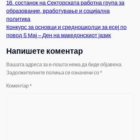
16. состанок на Секторската работна група за
образование, вработување и социјална
политика
Конкурс за основци и средношколци за есеј по
повод 5 Мај – Ден на македонскиот јазик
Напишете коментар
Вашата адреса за е-пошта нема да биде објавена.
Задолжителните полиња се означени со
*
Коментар
*