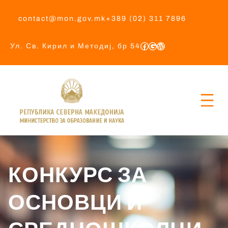
contact@mon.gov.mk
+389 (02) 311 7896
Ул. Св. Кирил и Методиј, бр 54
КОНКУРС ЗА
ОСНОВЦИ И