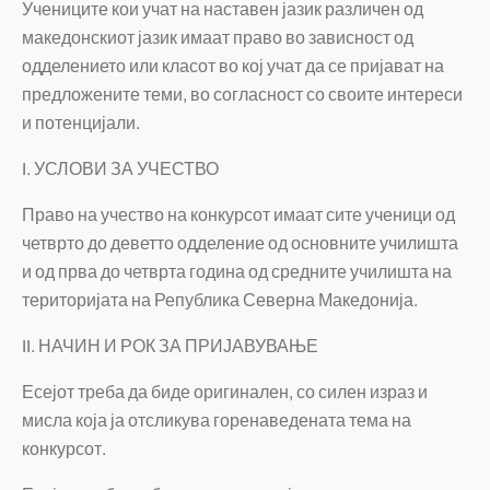
Учениците кои учат на наставен јазик различен од
македонскиот јазик имаат право во зависност од
одделението или класот во кој учат да се пријават на
предложените теми, во согласност со своите интереси
и потенцијали.
I. УСЛОВИ ЗА УЧЕСТВО
Право на учество на конкурсот имаат сите ученици од
четврто до деветто одделение од основните училишта
и од прва до четврта година од средните училишта на
територијата на Република Северна Македонија.
II. НАЧИН И РОК ЗА ПРИЈАВУВАЊЕ
Есејот треба да биде оригинален, со силен израз и
мисла која ја отсликува горенаведената тема на
конкурсот.