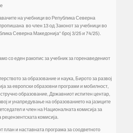
ие
здавачите на учебници во Република Северна
 пропишана во член 13 од Законот за учебници во
лика Северна Македонија” број 3/25 и 74/25).
само со еден ракопис за учебник за горенаведениот
терството за образование и наука, Бирото за развој
ја за европски образовни програми и мобилност,
 стручно образование, Државниот испитен центар,
звој и унапредување на образованието на јазиците
етседател и член на Националната комисија за
а рецензентската комисија.
т план и наставната програма за соодветното