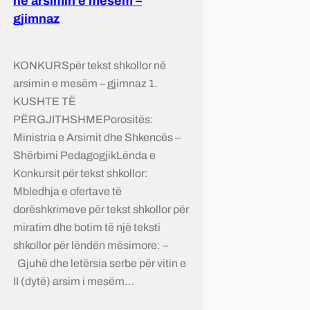
në arsimin e mesëm –
gjimnaz
KONKURSpër tekst shkollor në
arsimin e mesëm – gjimnaz 1.
KUSHTE TË
PËRGJITHSHMEPorositës:
Ministria e Arsimit dhe Shkencës –
Shërbimi PedagogjikLënda e
Konkursit për tekst shkollor:
Mbledhja e ofertave të
dorëshkrimeve për tekst shkollor për
miratim dhe botim të një teksti
shkollor për lëndën mësimore: –
Gjuhë dhe letërsia serbe për vitin e
II (dytë) arsim i mesëm…