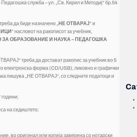
Педагошка служба – ул. „Св. Кирил и Методиј“ бр.54
 треба да биде назначено „
НЕ ОТВАРАЈ
“ и
НИЦИ
“ насловот на ракописот за учебник,
ЗА ОБРАЗОВАНИЕ И НАУКА – ПЕДАГОШКА
ОТВАРАЈ“ треба да достават ракопис за учебник во 5
 во електронска форма (CD/USB), ликовно и графички
 така пишува „НЕ ОТВАРАЈ“, со следните податоци и
Ca
т години;
еса на седиштето;
ие, во оригинал или копија заверена со нотарски