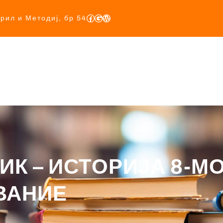
ирил и Методиј, бр 54
Почетна
За Нас
Учебници
Прописи
База
ИК – ИСТОРИЈА 8-МО
ВАНИЕ