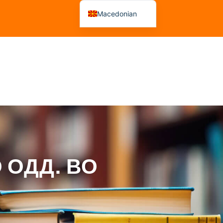
Macedonian
Albanian
 На Рецензенти
Советувања
Решенија
 ОДД. ВО