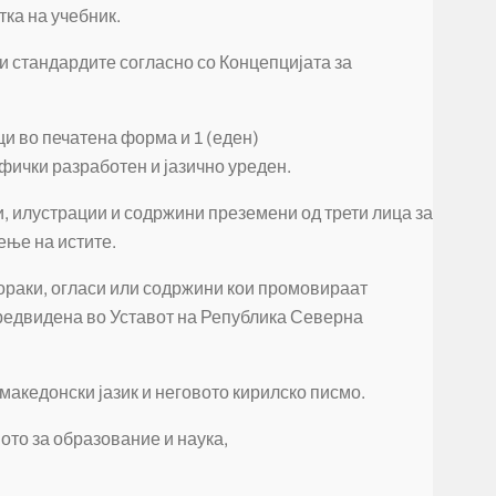
тка на учебник.
 и стандардите согласно со Концепцијата за
оци во печатена форма и 1 (еден)
фички разработен и јазично уреден.
и, илустрации и содржини преземени од трети лица за
ење на истите.
пораки, огласи или содржини кои промовираат
предвидена во Уставот на Република Северна
 македонски јазик и неговото кирилско писмо.
ото за образование и наука,