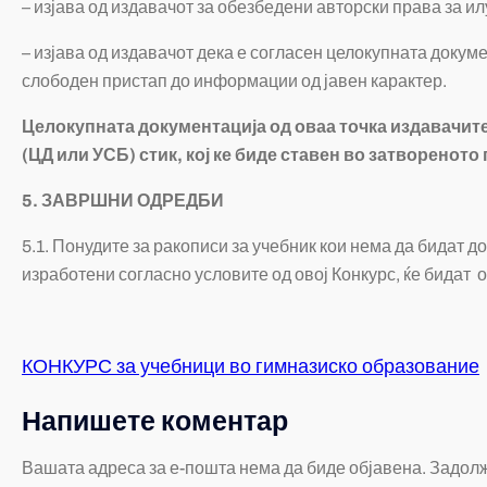
– изјава од издавачот за обезбедени авторски права за и
– изјава од издавачот дека е согласен целокупната докуме
слободен пристап до информации од јавен карактер.
Целокупната документација од оваа точка издавачите
(ЦД или УСБ) стик, кој ке биде ставен во затвореното
5. ЗАВРШНИ ОДРЕДБИ
5.1. Понудите за ракописи за учебник кои нема да бидат д
изработени согласно условите од овој Конкурс, ќе бидат
КОНКУРС за учебници во гимназиско образование
Напишете коментар
Вашата адреса за е-пошта нема да биде објавена.
Задолж