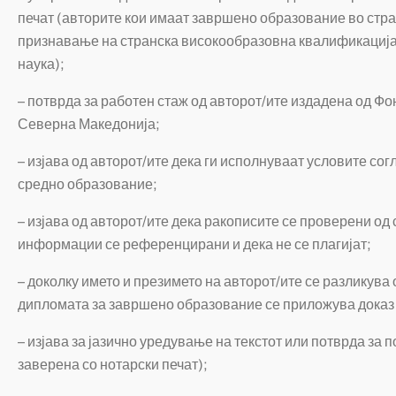
печат (авторите кои имаат завршено образование во стра
признавање на странска високообразовна квалификација
наука);
– потврда за работен стаж од авторот/ите издадена од Фо
Северна Македонија;
– изјава од
авторот/ите
дека ги исполнуваат условите согл
средно образование;
– изјава од авторот/ите дека ракописите се проверени од
информации се референцирани и дека не се плагијат;
– доколку името и презимето на авторот/ите се разликува
дипломата за завршено образование се приложува доказ 
– изјава за јазично уредување на текстот или потврда за 
заверена со нотарски печат);