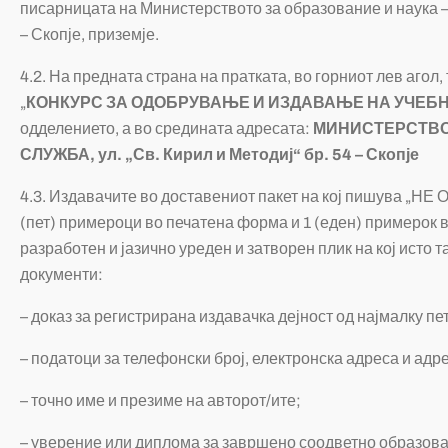
писарницата на Министерството за образование и наука – 
– Скопје, приземје.
4.2. На предната страна на пратката, во горниот лев агол,
„
КОНКУРС ЗА ОДОБРУВАЊЕ И ИЗДАВАЊЕ НА УЧЕБ
одделението, а во средината адресата:
МИНИСТЕРСТВО 
СЛУЖБА, ул. „Св
.
Кирил и Методиј“ бр. 54 – Скопје
4.3. Издавачите во доставениот пакет на кој пишува „НЕ 
(пет) примероци во печатена форма и 1 (еден) примерок
разработен и јазично уреден и затворен плик на кој исто
документи:
– доказ за регистрирана издавачка дејност од најмалку пе
– податоци за телефонски број, електронска адреса и адр
– точно име и презиме на авторот/ите;
– уверение или диплома за завршено соодветно образован