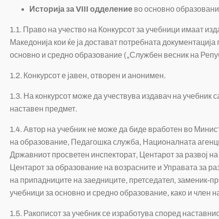
Историја за
VIII
одделение
во основно образован
1.1. Право на учество на Конкурсот за учебници имаат и
Македонија кои ќе ја достават потребната документација
основно и средно образование („Службен весник на Репуб
1.2. Конкурсот е јавен, отворен и анонимен.
1.3. На конкурсот може да учествува издавач на учебник 
наставен предмет.
1.4. Автор на учебник не може да биде вработен во Минис
на образование, Педагошка служба, Националната агенци
Државниот просветен инспекторат, Центарот за развој на
Центарот за образование на возрасните и Управата за ра
на припадниците на заедниците, претседател, заменик-пр
учебници за основно и средно образование, како и член н
1.5.
Ракописот за учебник
се изработува според наставнио