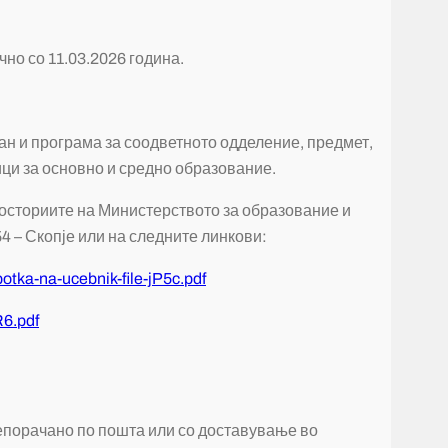
чно со 11.03.2026 година.
ан и програма за соодветното одделение, предмет,
ици за основно и средно образование.
росториите на Министерството за образование и
54 – Скопје или на следните линкови:
botka-na-ucebnik-file-jP5c.pdf
R6.pdf
репорачано по пошта или со доставување во