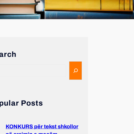
arch
pular Posts
KONKURS për tekst shkollor