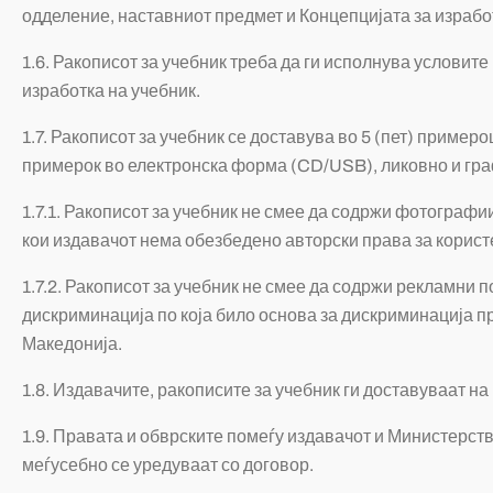
одделение, наставниот предмет и Концепцијата за израбо
1.6. Ракописот за учебник треба да ги исполнува условите
изработка на учебник.
1.7. Ракописот за учебник се доставува во 5 (пет) пример
примерок во електронска форма (CD/USB), ликовно и гра
1.7.1. Ракописот за учебник не смее да содржи фотографи
кои издавачот нема обезбедено авторски права за корист
1.7.2. Ракописот за учебник не смее да содржи рекламни 
дискриминација по која било основа за дискриминација 
Македонија.
1.8. Издавачите, ракописите за учебник ги доставуваат на
1.9. Правата и обврските помеѓу издавачот и Министерств
меѓусебно се уредуваат со договор.