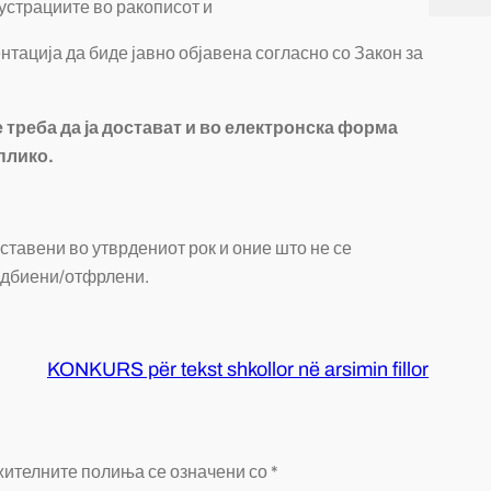
лустрациите во ракописот и
нтација да биде јавно објавена согласно со Закон за
 треба да ја достават и во електронска форма
 плико.
оставени во утврдениот рок и оние што не се
 одбиени/отфрлени.
KONKURS për tekst shkollor në arsimin fillor
ителните полиња се означени со
*