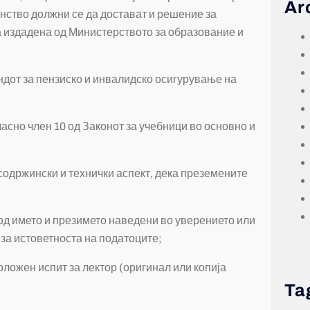
Ar
нство должни се да достават и решение за
 издадена од Министерството за образование и
ндот за пензиско и инвалидско осигурување на
асно член 10 од Законот за учебници во основно и
 содржински и технички аспект, дека преземените
 од името и презимето наведени во уверението или
за истоветноста на податоците;
положен испит за лектор (оригинал или копија
Ta