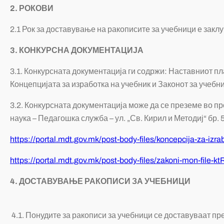
2. РОКОВИ
2.1 Рок за доставување на ракописите за учебници е заклу
3. КОНКУРСНА ДОКУМЕНТАЦИЈА
3.1. Конкурсната документација ги содржи: Наставниот пл
Концепцијата за изработка на учебник и Законот за учебн
3.2. Конкурсната документација може да се преземе во п
наука – Педагошка служба – ул. „Св. Кирил и Методиј“ бр. 
https://portal.mdt.gov.mk/post-body-files/koncepcija-za-izra
https://portal.mdt.gov.mk/post-body-files/zakoni-mon-file-kt
4. ДОСТАВУВАЊЕ РАКОПИСИ ЗА УЧЕБНИЦИ
4.1. Понудите за ракописи за учебници се доставуваат п