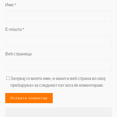
Име
*
Е-пошта
*
Веб страница
Зачувај го моето име, е-маил и веб страна во овој
пребарувач за следниот пат кога ќе коментирам.