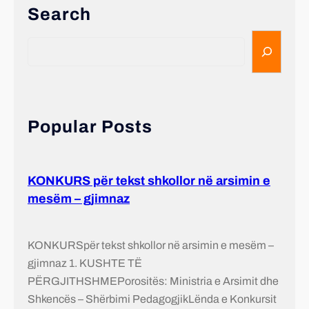
Search
Popular Posts
KONKURS për tekst shkollor në arsimin e
mesëm – gjimnaz
KONKURSpër tekst shkollor në arsimin e mesëm –
gjimnaz 1. KUSHTE TË
PËRGJITHSHMEPorositës: Ministria e Arsimit dhe
Shkencës – Shërbimi PedagogjikLënda e Konkursit