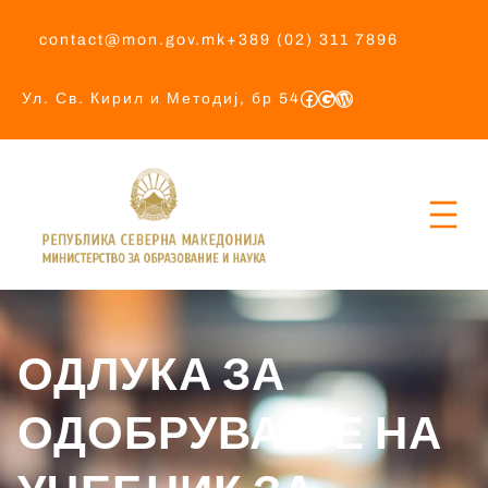
contact@mon.gov.mk
+389 (02) 311 7896
Ул. Св. Кирил и Методиј, бр 54
ОДЛУКА ЗА
ОДОБРУВАЊЕ НА