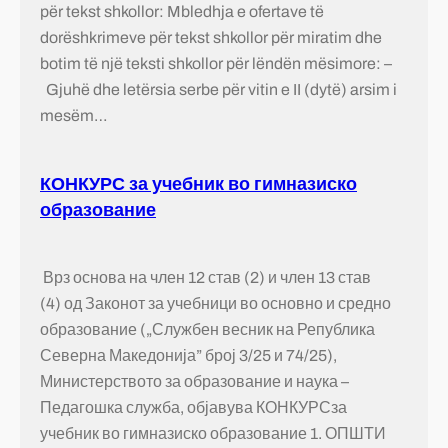
për tekst shkollor: Mbledhja e ofertave të
dorëshkrimeve për tekst shkollor për miratim dhe
botim të një teksti shkollor për lëndën mësimore: –
Gjuhë dhe letërsia serbe për vitin e II (dytë) arsim i
mesëm…
КОНКУРС за учебник во гимназиско
образование
Врз основа на член 12 став (2) и член 13 став
(4) од Законот за учебници во основно и средно
образование („Службен весник на Република
Северна Македонија” број 3/25 и 74/25),
Министерството за образование и наука –
Педагошка служба, објавува КОНКУРСза
учебник во гимназиско образование 1. ОПШТИ