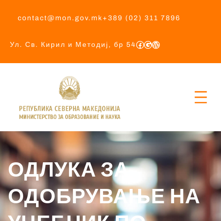
contact@mon.gov.mk
+389 (02) 311 7896
Ул. Св. Кирил и Методиј, бр 54
ОДЛУКА ЗА
ОДОБРУВАЊЕ НА