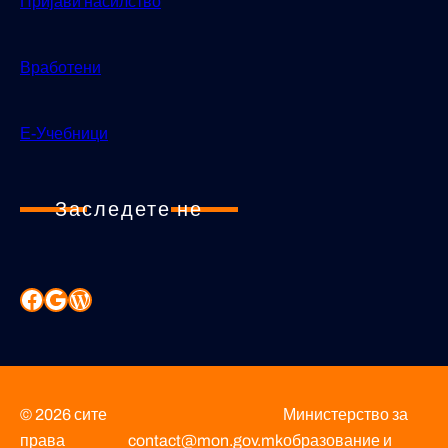
Пријави насилство
Вработени
Е-Учебници
Заследете не
© 2026 сите
Министерство за
права
contact@mon.gov.mk
образование и