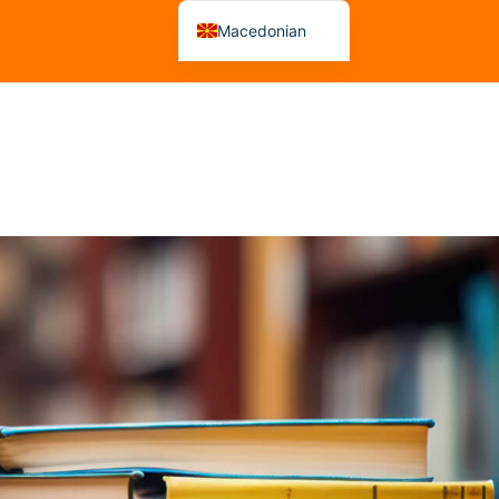
Macedonian
Albanian
 На Рецензенти
Советувања
Решенија