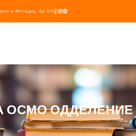
ирил и Методиј, бр 54
Почетна
За Нас
Учебници
Прописи
База
А ОСМО ОДДЕЛЕНИЕ