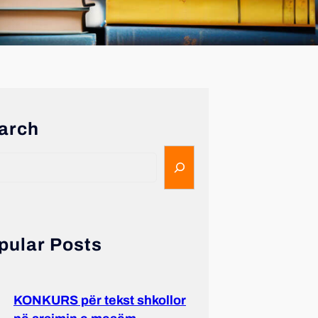
arch
pular Posts
KONKURS për tekst shkollor