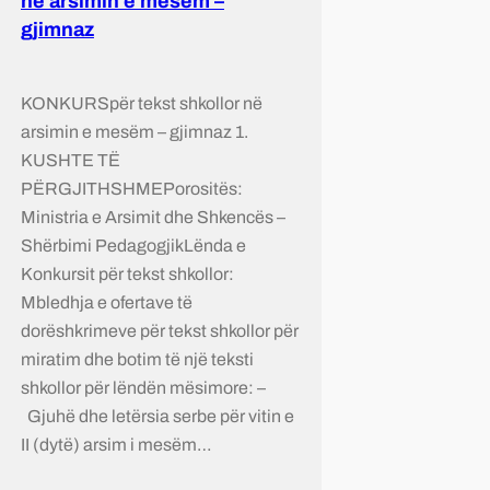
në arsimin e mesëm –
gjimnaz
KONKURSpër tekst shkollor në
arsimin e mesëm – gjimnaz 1.
KUSHTE TË
PËRGJITHSHMEPorositës:
Ministria e Arsimit dhe Shkencës –
Shërbimi PedagogjikLënda e
Konkursit për tekst shkollor:
Mbledhja e ofertave të
dorëshkrimeve për tekst shkollor për
miratim dhe botim të një teksti
shkollor për lëndën mësimore: –
Gjuhë dhe letërsia serbe për vitin e
II (dytë) arsim i mesëm…