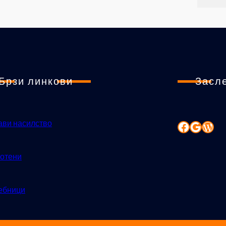
Брзи линкови
Засл
ави насилство
отени
ебници