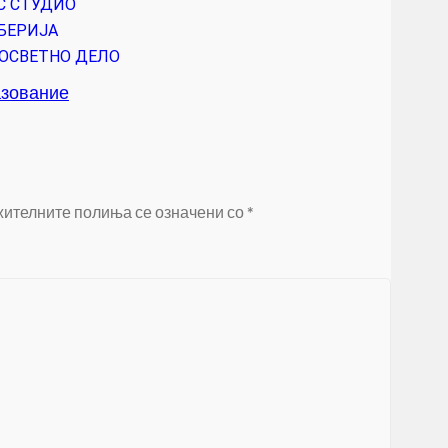
РС СТУДИО
РБЕРИЈА
ПРОСВЕТНО ДЕЛО
азование
ителните полиња се означени со
*