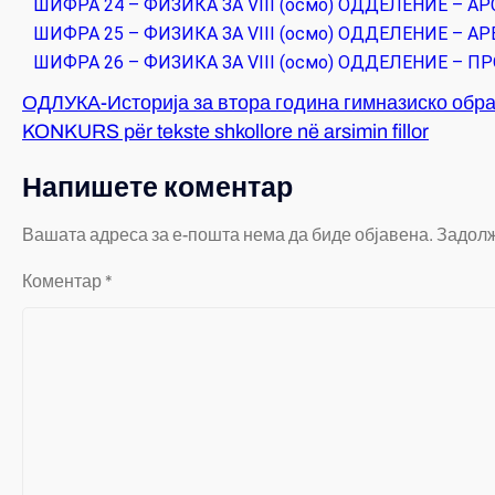
ШИФРА 24 – ФИЗИКА ЗА VIII (осмо) ОДДЕЛЕНИЕ – А
ШИФРА 25 – ФИЗИКА ЗА VIII (осмо) ОДДЕЛЕНИЕ – А
ШИФРА 26 – ФИЗИКА ЗА VIII (осмо) ОДДЕЛЕНИЕ – 
ОДЛУКА-Историја за втора година гимназиско обр
KONKURS për tekstе shkollorе në arsimin fillor
Напишете коментар
Вашата адреса за е-пошта нема да биде објавена.
Задолж
Коментар
*