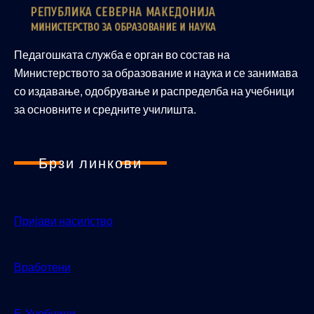
Педагошката служба е орган во состав на
Министерството за образование и наука и се занимава
со издавање, одобрување и распределба на учебници
за основните и средните училишта.
Брзи линкови
Пријави насилство
Вработени
Е-Учебници