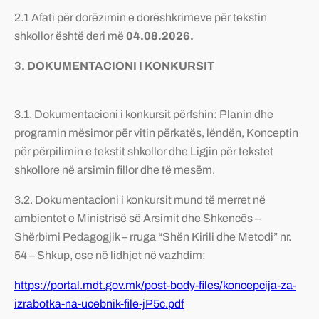
2.1 Afati për dorëzimin e dorëshkrimeve për tekstin
shkollor është deri më
04
.0
8
.2026
.
3. DOKUMENTACIONI I KONKURSIT
3.1. Dokumentacioni i konkursit përfshin: Planin dhe
programin mësimor për vitin përkatës, lëndën, Konceptin
për përpilimin e tekstit shkollor dhe Ligjin për tekstet
shkollore në arsimin fillor dhe të mesëm.
3.2. Dokumentacioni i konkursit mund të merret në
ambientet e Ministrisë së Arsimit dhe Shkencës –
Shërbimi Pedagogjik – rruga “Shën Kirili dhe Metodi” nr.
54 – Shkup, ose në lidhjet në vazhdim:
https://portal.mdt.gov.mk/post-body-files/koncepcija-za-
izrabotka-na-ucebnik-file-jP5c.pdf