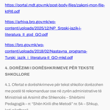
https://portal.mdt.gov.mk/post-body-files/zakoni-mon-file-
ktR6.pdf
https://arhiva.bro.gov.mk/wp-
content/uploads/2025/12/NP_Srpski-jazik-i-
literatura_II_god_GO.pdf
https://bro.gov.mk/wp-
content/uploads/2018/02/Nastavna_programa-
Turski_jazik_i_literatura-II_GO-mkd.pdf
4. DORËZIMI I DORËSHKRIMEVE PËR TEKSTE
SHKOLLORE
4.1. Ofertat e dorëshkrimeve për tekst shkollor dorëzohen
me postë të rekomanduar ose në zyrën administrative të
Ministrisë së Arsimit dhe Shkencës – Shërbimi
Pedagogjik – rr. “Shën Kirili dhe Metodi” nr. 54 – Shkup,