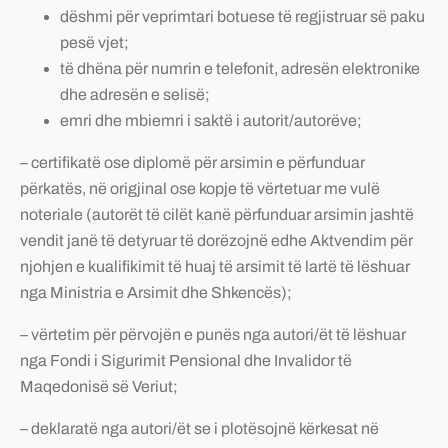
dëshmi për veprimtari botuese të regjistruar së paku
pesë vjet;
të dhëna për numrin e telefonit, adresën elektronike
dhe adresën e selisë;
emri dhe mbiemri i saktë i autorit/autorëve;
– certifikatë ose diplomë për arsimin e përfunduar
përkatës, në origjinal ose kopje të vërtetuar me vulë
noteriale (autorët të cilët kanë përfunduar arsimin jashtë
vendit janë të detyruar të dorëzojnë edhe Aktvendim për
njohjen e kualifikimit të huaj të arsimit të lartë të lëshuar
nga Ministria e Arsimit dhe Shkencës);
– vërtetim për përvojën e punës nga autori/ët të lëshuar
nga Fondi i Sigurimit Pensional dhe Invalidor të
Maqedonisë së Veriut;
– deklaratë nga autori/ët se i plotësojnë kërkesat në