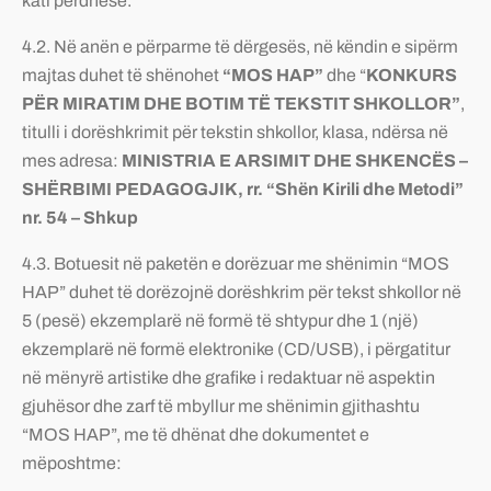
kati përdhesë.
4.2. Në anën e përparme të dërgesës, në këndin e sipërm
majtas duhet të shënohet
“MOS HAP”
dhe “
KONKURS
PËR MIRATIM DHE BOTIM TË TEKSTIT SHKOLLOR”
,
titulli i dorëshkrimit për tekstin shkollor, klasa, ndërsa në
mes adresa:
MINISTRIA E ARSIMIT DHE SHKENCËS –
SHËRBIMI PEDAGOGJIK, rr
.
“Shën Kirili dhe Metodi”
nr. 54 – Shkup
4.3.
Botuesit në paketën e dorëzuar me shënimin “MOS
HAP” duhet të dorëzojnë dorëshkrim për tekst shkollor në
5 (pesë) ekzemplarë në formë të shtypur dhe 1 (një)
ekzemplarë në formë elektronike (CD/USB), i përgatitur
në mënyrë artistike dhe grafike i redaktuar në aspektin
gjuhësor dhe zarf të mbyllur me shënimin gjithashtu
“MOS HAP”, me të dhënat dhe dokumentet e
mëposhtme: