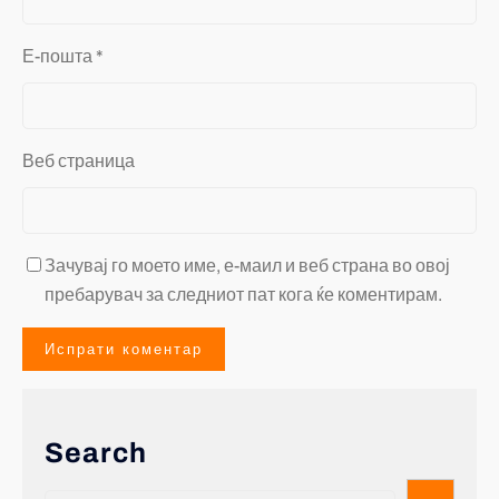
Е-пошта
*
Веб страница
Зачувај го моето име, е-маил и веб страна во овој
пребарувач за следниот пат кога ќе коментирам.
Search