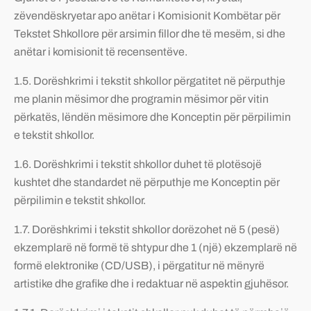
zëvendëskryetar apo anëtar i Komisionit Kombëtar për
Tekstet Shkollore për arsimin fillor dhe të mesëm, si dhe
anëtar i komisionit të recensentëve.
1.5. Dorëshkrimi i tekstit shkollor përgatitet në përputhje
me planin mësimor dhe programin mësimor për vitin
përkatës, lëndën mësimore dhe Konceptin për përpilimin
e tekstit shkollor.
1.6. Dorëshkrimi i tekstit shkollor duhet të plotësojë
kushtet dhe standardet në përputhje me Konceptin për
përpilimin e tekstit shkollor.
1.7. Dorëshkrimi i tekstit shkollor dorëzohet në 5 (pesë)
ekzemplarë në formë të shtypur dhe 1 (një) ekzemplarë në
formë elektronike (CD/USB), i përgatitur në mënyrë
artistike dhe grafike dhe i redaktuar në aspektin gjuhësor.