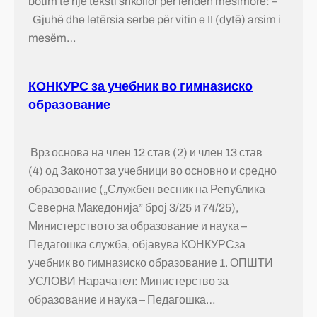
botim të një teksti shkollor për lëndën mësimore: –
Gjuhë dhe letërsia serbe për vitin e II (dytë) arsim i
mesëm…
КОНКУРС за учебник во гимназиско
образование
Врз основа на член 12 став (2) и член 13 став
(4) од Законот за учебници во основно и средно
образование („Службен весник на Република
Северна Македонија” број 3/25 и 74/25),
Министерството за образование и наука –
Педагошка служба, објавува КОНКУРСза
учебник во гимназиско образование 1. ОПШТИ
УСЛОВИ Нарачател: Министерство за
образование и наука – Педагошка…