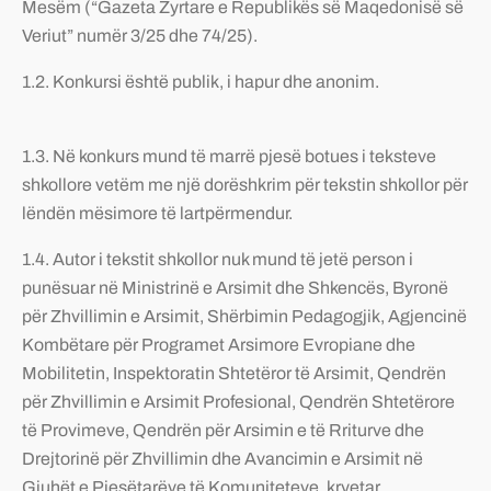
Mesëm (“Gazeta Zyrtare e Republikës së Maqedonisë së
Veriut” numër 3/25 dhe 74/25).
1.2. Konkursi është publik, i hapur dhe anonim.
1.3. Në konkurs mund të marrë pjesë botues i teksteve
shkollore vetëm me një dorëshkrim për tekstin shkollor për
lëndën mësimore të lartpërmendur.
1.4. Autor i tekstit shkollor nuk mund të jetë person i
punësuar në Ministrinë e Arsimit dhe Shkencës, Byronë
për Zhvillimin e Arsimit, Shërbimin Pedagogjik, Agjencinë
Kombëtare për Programet Arsimore Evropiane dhe
Mobilitetin, Inspektoratin Shtetëror të Arsimit, Qendrën
për Zhvillimin e Arsimit Profesional, Qendrën Shtetërore
të Provimeve, Qendrën për Arsimin e të Rriturve dhe
Drejtorinë për Zhvillimin dhe Avancimin e Arsimit në
Gjuhët e Pjesëtarëve të Komuniteteve, kryetar,