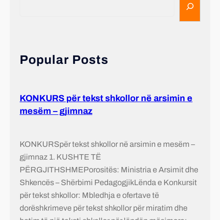
Popular Posts
KONKURS për tekst shkollor në arsimin e
mesëm – gjimnaz
KONKURSpër tekst shkollor në arsimin e mesëm –
gjimnaz 1. KUSHTE TË
PËRGJITHSHMEPorositës: Ministria e Arsimit dhe
Shkencës – Shërbimi PedagogjikLënda e Konkursit
për tekst shkollor: Mbledhja e ofertave të
dorëshkrimeve për tekst shkollor për miratim dhe