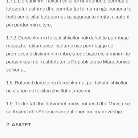
1.7.1. Dorëshkrimi i tekstit shkollor nuk duhet të përmbajë
fotografi, ilustrime dhe përmbajtje të marra nga persona të
tretë për të cilat botuesi nuk ka siguruar të drejtat e autorit
për përdorimin e tyre.
1.7.2. Dorëshkrimi i tekstit shkollor nuk duhet të përmbajë
mesazhe reklamuese, njoftime ose përmbajtje që
promovojnë diskriminim mbi çfarëdo baze diskriminimi të
parashikuar në Kushtetutën e Republikës së Maqedonisë
së Veriut.
1.8. Botuesit dorëzojnë dorëshkrimet për tekstin shkollor
në gjuhën në të cilën zhvillohet mësimi.
1.9. Të drejtat dhe detyrimet midis botuesit dhe Ministrisë
së Arsimit dhe Shkencës rregullohen me marrëveshje.
2.
AFATET