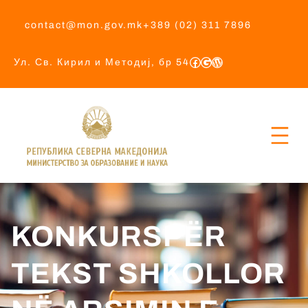
contact@mon.gov.mk
+389 (02) 311 7896
Ул. Св. Кирил и Методиј, бр 54
KONKURSPËR
TEKST SHKOLLOR