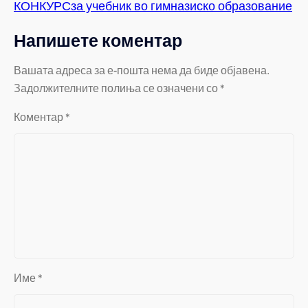
КОНКУРСза учебник во гимназиско образование
Напишете коментар
Вашата адреса за е-пошта нема да биде објавена.
Задолжителните полиња се означени со
*
Коментар
*
Име
*