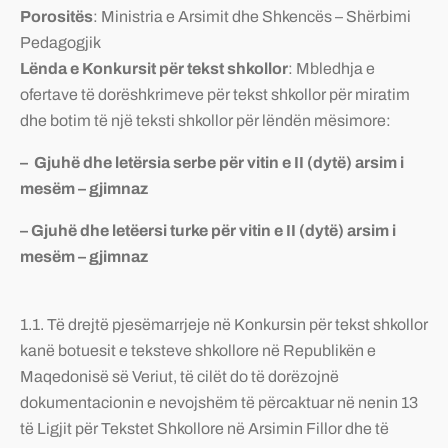
Porositës
: Ministria e Arsimit dhe Shkencës – Shërbimi
Pedagogjik
Lënda e Konkursit për tekst shkollor
: Mbledhja e
ofertave të dorëshkrimeve për tekst shkollor për miratim
dhe botim të një teksti shkollor për lëndën mësimore:
–
Gjuhë dhe letërsia serbe
për
vitin e I
I
(
dytë
)
arsim i
mesëm – gjimnaz
– Gjuhë dhe letëersi turke për vitin e II (dytë)
arsim i
mesëm – gjimnaz
1.1. Të drejtë pjesëmarrjeje në Konkursin për tekst shkollor
kanë botuesit e teksteve shkollore në Republikën e
Maqedonisë së Veriut, të cilët do të dorëzojnë
dokumentacionin e nevojshëm të përcaktuar në nenin 13
të Ligjit për Tekstet Shkollore në Arsimin Fillor dhe të