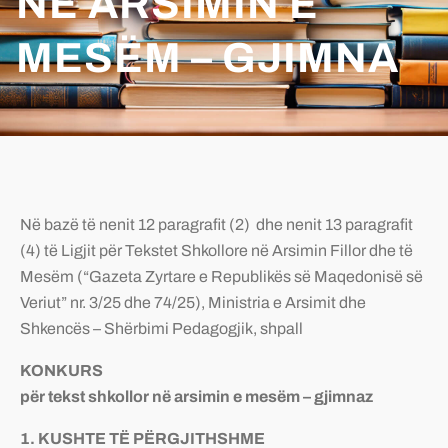
NË ARSIMIN E
MESËM – GJIMNA
Në bazë të nenit 12 paragrafit (2) dhe nenit 13 paragrafit
(4) të Ligjit për Tekstet Shkollore në Arsimin Fillor dhe të
Mesëm (“Gazeta Zyrtare e Republikës së Maqedonisë së
Veriut” nr. 3/25 dhe 74/25), Ministria e Arsimit dhe
Shkencës – Shërbimi Pedagogjik, shpall
KONKURS
për tekst shkollor në arsimin
e mesëm – gjimnaz
1. KUSHTE TË PËRGJITHSHME