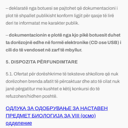
– deklaratë nga botuesi se pajtohet që dokumentacioni i
plot të shpallet publikisht konform ligjit për qasje të lirë
deri te informatat me karakter publik.
–
dokumentacionin e plotë nga kjo pikë botuesit duhet
ta dorëzojnë edhe në formë elektronike (CD ose USB) i
cili do të vendoset në zarf të mbyllur.
5. DISPOZITA PËRFUNDIMTARE
5.1. Ofertat për dorëshkrime të teksteve shkollore që nuk
dorëzohen brenda afatit të përcaktuar dhe ato të cilat nuk
janë përgatitur me kushtet e këtij konkursi do të
refuzohen/hidhen poshtë.
ОДЛУКА ЗА ОДОБРУВАЊЕ ЗА НАСТАВЕН
ПРЕДМЕТ БИОЛОГИЈА ЗА VIII (осмо)
одделение