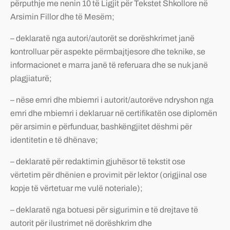
përputhje me nenin 10 të Ligjit për Tekstet Shkollore në
Arsimin Fillor dhe të Mesëm;
– deklaratë nga autori/autorët se dorëshkrimet janë
kontrolluar për aspekte përmbajtjesore dhe teknike, se
informacionet e marra janë të referuara dhe se nuk janë
plagjiaturë;
– nëse emri dhe mbiemri i autorit/autorëve ndryshon nga
emri dhe mbiemri i deklaruar në certifikatën ose diplomën
për arsimin e përfunduar, bashkëngjitet dëshmi për
identitetin e të dhënave;
– deklaratë për redaktimin gjuhësor të tekstit ose
vërtetim për dhënien e provimit për lektor (origjinal ose
kopje të vërtetuar me vulë noteriale);
– deklaratë nga botuesi për sigurimin e të drejtave të
autorit për ilustrimet në dorëshkrim dhe