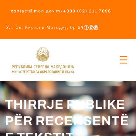
contact@mon.gov.mk
+389 (02) 311 7896
Ул. Св. Кирил и Методиј, бр 54
THIRRJE PUBLIKE
PËR RECENSENTË