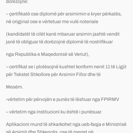
dorëzojnë:
– çertifikatë ose diplomë për arsimimin e kryer përkatës,
në origjinal ose e vërtetuar me vulë noteriale
(kandidatët të cilët kanë mbaruar arsimin jashtë vendit
janë të obliguar të dorëzojnë diplomë të nostrifikuar
nga Republika e Maqedonisë së Veriut),
– certifikat se i plotësojnë kushtet konform nenit 11 të Ligjit
për Tekstet Shkollore për Arsimin Fillor dhe të
Mesëm.
-vërtetim për përvojën e punës të lëshuar nga FPIRMV
– vërtetim nga institucioni ku është i punësuar.
Aplikacioni mund të shkarkohet nga ueb-faqja e Ministrisë
së Arsimit dhe Shkencës, ose të merret në