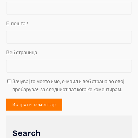
Е-пошта
*
Веб страница
Зачувај го моето име, е-маил и веб страна во овој
пребарувач за следниот пат кога ќе коментирам.
Search