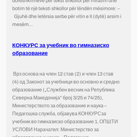
dorëshkrimeve për tekst shkollor për miratim dhe
botim të një teksti shkollor për lëndën mësimore: –
Gjuhë dhe letërsia serbe për vitin e II (dytë) arsim i
mesëm…
КОНКУРС за учебник во гимназиско
образование
Врз основа на член 12 став (2) и член 13 став
(4) од Законот за учебници во основно и средно
образование („Службен весник на Република
Северна Македонија” број 3/25 и 74/25),
Министерството за образование и наука –
Педагошка служба, објавува КОНКУРСза
учебник во гимназиско образование 1. ОПШТИ
УСЛОВИ Нарачател: Министерство за