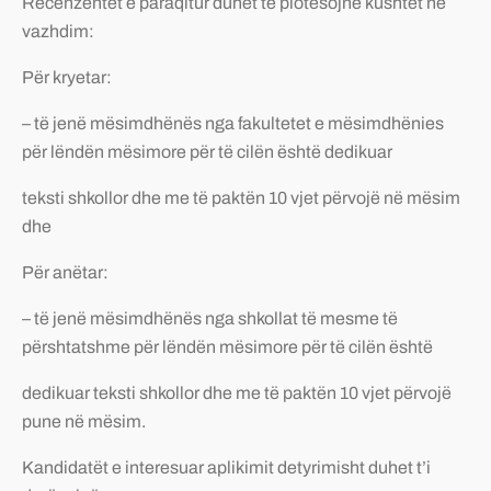
Recenzentët e paraqitur duhet të plotësojnë kushtet në
vazhdim:
Për kryetar:
– të jenë mësimdhënës nga fakultetet e mësimdhënies
për lëndën mësimore për të cilën është dedikuar
teksti shkollor dhe me të paktën 10 vjet përvojë në mësim
dhe
Për anëtar:
– të jenë mësimdhënës nga shkollat të mesme të
përshtatshme për lëndën mësimore për të cilën është
dedikuar teksti shkollor dhe me të paktën 10 vjet përvojë
pune në mësim.
Kandidatët e interesuar aplikimit detyrimisht duhet t’i