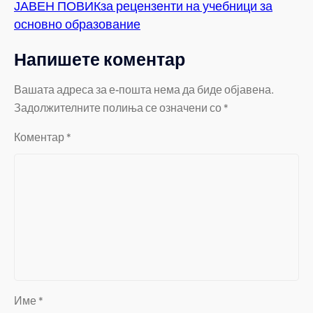
ЈАВЕН ПОВИКза рецензенти на учебници за
основно образование
Напишете коментар
Вашата адреса за е-пошта нема да биде објавена.
Задолжителните полиња се означени со
*
Коментар
*
Име
*