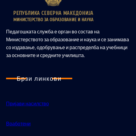
Педагошката служба е орган во состав на
Министерството за образование и наука и се занимава
со издавање, одобрување и распределба на учебници
за основните и средните училишта.
Брзи линкови
Пријави насилство
Вработени