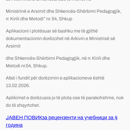
Ministrinë e Arsimit dhe Shkencës-Shërbimi Pedagogjik,
rr. Kirili dhe Metodi” nr. 54, Shkup
Aplikacioni i plotësuar së bashku me të gjithë
dokumentacionin dorëzohet në Arkivin e Ministrisë së
Arsimit
dhe Shkencës-Shërbimi Pedagogjik, në rr. Kirili dhe
Metodi nr.54, Shkup.
Afati i fundit për dorëzimin e aplikacioneve është
13.02.2026.
Aplikimet e dorëzuara jo të plota ose të parakohshme, nuk
do të shqyrtohet.
JАВЕН ПОВИКза рецензенти на учебници за 4
година