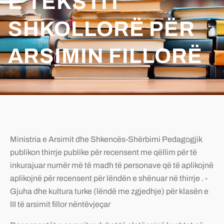
E TEKSTIT
SHKOLLORË PËR
ARSIMIN FILLORË
Ministria e Arsimit dhe Shkencës-Shërbimi Pedagogjik
publikon thirrje publike për recensent me qëllim për të
inkurajuar numër më të madh të personave që të aplikojnë
aplikojnë për recensent për lëndën e shënuar në thirrje . -
Gjuha dhe kultura turke (lëndë me zgjedhje) për klasën e
III të arsimit fillor nëntëvjeçar