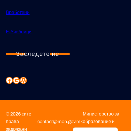
Вработени
Е-Учебници
Заследете не
© 2026 сите
Министерство за
права
contact@mon.gov.mk
образование и
Albanian
задржани
наука