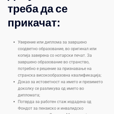
треба да се
прикачат:
Уверение или диплома за завршено
соодветно образование, во оригинал или
копија заверена со нотарски печат. За
завршено образование во странство,
потребно е решение за признавање на
странска високообразовна квалификација;
Доказ за истоветност на името и презимето
доколку се разликува од името во
дипломата;
Потврда за работен стаж издадена од
Фондот за пензиско и инвалидско