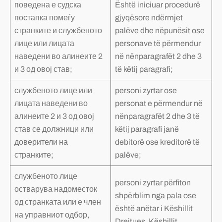
поведена е судска
Është iniciuar procedurë
постапка помеѓу
gjyqësore ndërmjet
странките и службеното
palëve dhe nëpunësit ose
лице или лицата
personave të përmendur
наведени во алинеите 2
në nënparagrafët 2 dhe 3
и 3 од овој став;
të këtij paragrafi;
службеното лице или
personi zyrtar ose
лицата наведени во
personat e përmendur në
алинеите 2 и 3 од овој
nënparagrafët 2 dhe 3 të
став се должници или
këtij paragrafi janë
доверители на
debitorë ose kreditorë të
странките;
palëve;
службеното лице
personi zyrtar përfiton
остварува надоместок
shpërblim nga pala ose
од странката или е член
është anëtar i Këshillit
на управниот одбор,
Drejtues, Këshillit