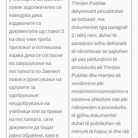
Thirrjen Publike
повик задолжително се
detyrimisht përcaktohet
наведува дека
se botuesit, me
издавачите со
dokumentet nga paragrafi
документите од ставот 2
2 i këtij neni, duhet të
на овој член треба
paraqesin edhe deklaratë
приложат и потпишана
të nënshkruar se pajtohen
изјава дека се согласни
që pas përfundimit të
по завршување на
procedurës së Thirrjes
постапката по Јавниот
Publike dhe marrjes së
повик и донесување на
vendimeve për
одлуките за
miratimin/mosmiratimin e
одобрување/
teksteve shkollore ose për
неодобрување на
ndërprerjen e procedurës,
учебници или за прекин
të gjitha dokumentet
на постапката, сите
duhet të publikohen në
документи да бидат
mënyrë të hapur, si dhe një
јавно објавени, како и