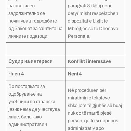
на овој член
paragrafi 3 i këtij neni,
задолжително се
detyrimisht respektohen
почитуваат одредбите
dispozitat e Ligjit të
од Законот за заштита на
Mbrojtjes së të Dhënave
личните податоци.
Personale.
Судир на интереси
Konflikt i interesave
Член 4
Neni 4
Во постапката за
Në procedurën për
одобрување на
miratimin e teksteve
учебници по странски
shkollore të gjuhës së huaj
јазик нема да учествува
nuk do të marrë pjesë
лице, било како
person, qoftë si nëpunës
административен
administrativ apo