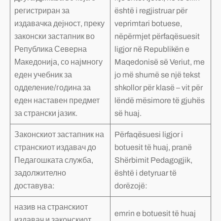
регистриран за
është i regjistruar për
издавачка дејност, преку
veprimtari botuese,
законски застапник во
nëpërmjet përfaqësuesit
Република Северна
ligjor në Republikën e
Македонија, со најмногу
Maqedonisë së Veriut, me
еден учебник за
jo më shumë se një tekst
одделение/година за
shkollor për klasë – vit për
еден наставен предмет
lëndë mësimore të gjuhës
за странски јазик.
së huaj.
Законскиот застапник на
Përfaqësuesi ligjor i
странскиот издавач до
botuesit të huaj, pranë
Педагошката служба,
Shërbimit Pedagogjik,
задолжително
është i detyruar të
доставува:
dorëzojë:
назив на странскиот
emrin e botuesit të huaj
издавач и законскиот