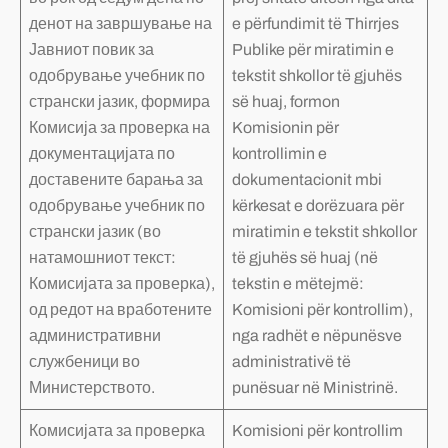
денот на завршување на
e përfundimit të Thirrjes
Јавниот повик за
Publike për miratimin e
одобрување учебник по
tekstit shkollor të gjuhës
странски јазик, формира
së huaj, formon
Комисија за проверка на
Komisionin për
документацијата по
kontrollimin e
доставените барања за
dokumentacionit mbi
одобрување учебник по
kërkesat e dorëzuara për
странски јазик (во
miratimin e tekstit shkollor
натамошниот текст:
të gjuhës së huaj (në
Комисијата за проверка),
tekstin e mëtejmë:
од редот на вработените
Komisioni për kontrollim),
административни
nga radhët e nëpunësve
службеници во
administrativë të
Министерството.
punësuar në Ministrinë.
Комисијата за проверка
Komisioni për kontrollim