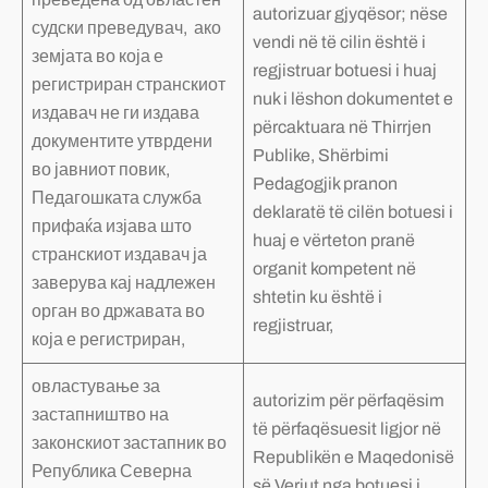
autorizuar gjyqësor; nëse
судски преведувач, ако
vendi në të cilin është i
земјата во која е
regjistruar botuesi i huaj
регистриран странскиот
nuk i lëshon dokumentet e
издавач не ги издава
përcaktuara në Thirrjen
документите утврдени
Publike, Shërbimi
во јавниот повик,
Pedagogjik pranon
Педагошката служба
deklaratë të cilën botuesi i
прифаќа изјава што
huaj e vërteton pranë
странскиот издавач ја
organit kompetent në
заверува кај надлежен
shtetin ku është i
орган во државата во
regjistruar,
која е регистриран,
овластување за
autorizim për përfaqësim
застапништво на
të përfaqësuesit ligjor në
законскиот застапник во
Republikën e Maqedonisë
Република Северна
së Veriut nga botuesi i