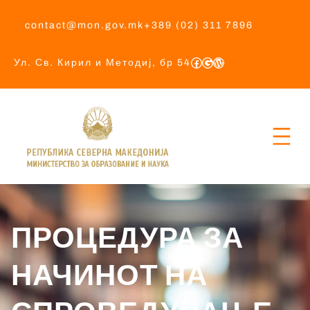
contact@mon.gov.mk
+389 (02) 311 7896
Ул. Св. Кирил и Методиј, бр 54
ПРОЦЕДУРА ЗА
НАЧИНОТ НА