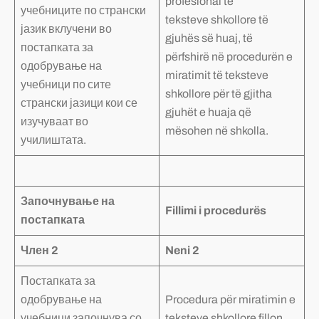
profesional të
учебниците по странски
teksteve
shkollore të
јазик вклучени во
gjuhës së huaj, të
постапката за
përfshirë në procedurën e
одобрување на
miratimit të teksteve
учебници по сите
shkollore për të gjitha
странски јазици кои се
gjuhët e huaja që
изучуваат во
mësohen në shkolla.
училиштата.
Започнување на
Fillimi i procedurës
постапката
Член 2
Neni 2
Постапката за
одобрување на
Procedura për miratimin e
учебници започнува со
teksteve shkollore fillon