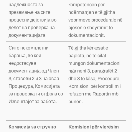
надлежноста за
kompetencën për
преземање на сите
ndërmarrjen e të gjitha
процесни дејствија во
veprimeve procedurale në
делот на проверка на
pjesën e shqyrtimit të
документацијата.
dokumentacionit.
Сите некомплетни
Të gjitha kërkesat e
барања, во кои
paplota, në të cilat
недостасува
mungon dokumentacioni
документација од Член
nga neni 3, paragrafët 2
3, ставови 2 и 3 на оваа
dhe 3 të kësaj Procedure,
Процедура, Комисијата
Komisioni për kontrollim i
за проверка ги отфрла со
refuzon me Raportin mbi
Извештајот за работа.
punën.
Комисија за стручно
Komisioni për vlerësim