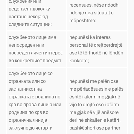
службеник или
recensues, nëse ndodh
рецензент доколку
ndonjë nga situatat e
настане некоја од
mëposhtme:
следните ситуации:
службеното лице има
nëpunësi ka interes
непосреден или
personal të drejtpërdrejtë
посреден личен интерес
ose të tërthortë në lëndën
во конкретниот предмет;
konkrete;
службеното лице со
странката или со
nëpunësi me palën ose
застапникот на
me përfaqësuesin e palës
странката е роднина по
është i afërm me gjak në
крв во права линија или
vijë të drejtë ose i afërm
роднина по крв во
me gjak në vijë anësore
странична линија
deri në shkallën e katërt,
заклучно до четврти
bashkëshort ose partner