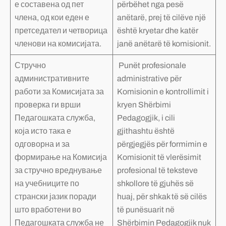
е составена од пет
përbëhet nga pesë
члена, од кои еден е
anëtarë, prej të cilëve një
претседател и четворица
është kryetar dhe katër
членови на комисијата.
janë anëtarë të komisionit.
Стручно
Punët profesionale
административните
administrative për
работи за Комисијата за
Komisionin e kontrollimit i
проверка ги врши
kryen Shërbimi
Педагошката служба,
Pedagogjik, i cili
која исто така е
gjithashtu është
одговорна и за
përgjegjës për formimin e
формирање на Комисија
Komisionit të vlerësimit
за стручно вреднување
profesional të teksteve
на учебниците по
shkollore të gjuhës së
странски јазик поради
huaj, për shkak të së cilës
што вработени во
të punësuarit në
Педагошката служба не
Shërbimin Pedagogjik nuk