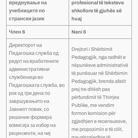
вреднување на
profesional të teksteve
учебниците по
shkollore të gjuhës së
странски јазик
huaj
Член 6
Neni 6
Директорот на
Drejtori i Shërbimit
Педагошка служба од
Pedagogjik, nga radhët e
редот на вработените
nëpunësve administrativë
административни
të punësuar në Shërbimin
службеници во
Pedagogjik, brenda afatit
Педагошката служба, во
prej tre ditësh pas
рок од три дена по
përfundimit të Thirrjes
завршувањето на
Publike, me vendim
Јавниот повик, со
formon komision për
решение формира
zgjedhjen e recensuesve,
комисија за избор на
me propozimin e të cilit,
рецензенти, на чиј
me përzgjedhje të