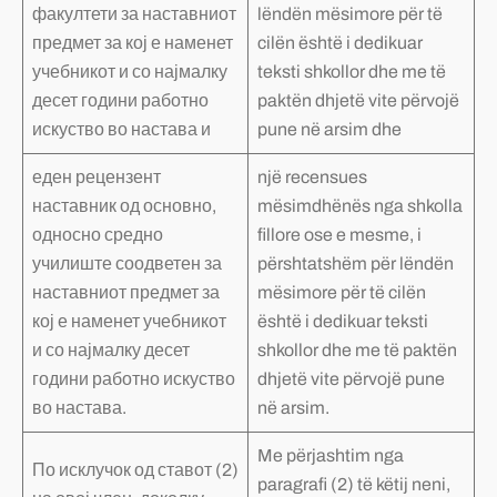
факултети за наставниот
lëndën mësimore për të
предмет за кој е наменет
cilën është i dedikuar
учебникот и со најмалку
teksti shkollor dhe me të
десет години работно
paktën dhjetë vite përvojë
искуство во настава и
pune në arsim dhe
еден рецензент
një recensues
наставник од основно,
mësimdhënës nga shkolla
односно средно
fillore ose e mesme, i
училиште соодветен за
përshtatshëm për lëndën
наставниот предмет за
mësimore për të cilën
кој е наменет учебникот
është i dedikuar teksti
и со најмалку десет
shkollor dhe me të paktën
години работно искуство
dhjetë vite përvojë pune
во настава.
në arsim.
Me përjashtim nga
По исклучок од ставот (2)
paragrafi (2) të këtij neni,