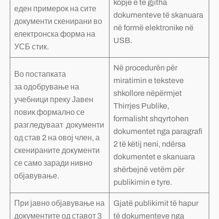
kopje e të gjitha
еден примерок на сите
dokumenteve të skanuara
документи скенирани во
në formë elektronike në
електронска форма на
USB.
УСБ стик.
Në procedurën për
Во постапката
miratimin e teksteve
за одобрување на
shkollore nëpërmjet
учебници преку Јавен
Thirrjes Publike,
повик формално се
formalisht shqyrtohen
разгледуваат документи
dokumentet nga paragrafi
од став 2 на овој член, а
2 të këtij neni, ndërsa
скенираните документи
dokumentet e skanuara
се само заради нивно
shërbejnë vetëm për
објавување.
publikimin e tyre.
При јавно објавување на
Gjatë publikimit të hapur
документите од ставот 3
të dokumenteve nga