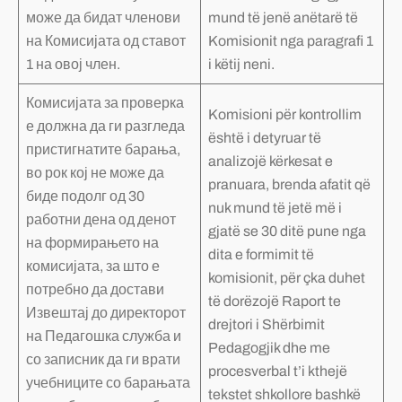
може да бидат членови
mund të jenë anëtarë të
на Комисијата од ставот
Komisionit nga paragrafi 1
1 на овој член.
i këtij neni.
Комисијата за проверка
Komisioni për kontrollim
е должна да ги разгледа
është i detyruar të
пристигнатите барања,
analizojë kërkesat e
во рок кој не може да
pranuara, brenda afatit që
биде подолг од 30
nuk mund të jetë më i
работни дена од денот
gjatë se 30 ditë pune nga
на формирањето на
dita e formimit të
комисијата, за што е
komisionit, për çka duhet
потребно да достави
të dorëzojë Raport te
Извештај до директорот
drejtori i Shërbimit
на Педагошка служба и
Pedagogjik dhe me
со записник да ги врати
procesverbal t’i kthejë
учебниците со барањата
tekstet shkollore bashkë