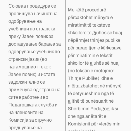
Со оваа процедура се
Me këtë procedurë
пропишува начинот на
përcaktohet mënyra e
одобрување на
miratimit të teksteve
учебници по странски
shkollore të gjuhës së huaj
преку Јавен повик за
nëpërmjet thirrjes publike
доставување барања за
për paraqitjen e kërkesave
одобрување учебник по
për miratimin e tekstit
странски јазик (во
shkollor të gjuhës së huaj
натамошниот текст:
(në tekstin e mëtejmë:
Јавен повик) и истата
Thirrje Publike), dhe e
задолжително се
njëjta zbatohet në mënyrë
применува од страна на
të detyrueshme nga të
сите вработени во
gjithë të punësuarit në
Педагошката служба и
Shërbimin Pedagogjik si
на членовите на
dhe nga anëtarët e
Комисија за стручно
Komisionit për vlerësimin
вреднување на