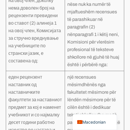
на овој член, доколку
nëse nuk ka numër të
нема доволен број на
mjaftueshëm recensues
рецензенти превидени
të parashikuar në
во ставот (2) алинеја 1
paragrafin (2)
на овој член, Комисијата
nënparagrafi 1 i këtij neni,
за стручно вреднување
Komisioni për vlerësim
на учебниците по
profesional të teksteve
странски јазик, е
shkollore në gjuhë të huaj
составена од:
është i përbërë nga:
еден рецензент
një recensues
наставник од
mësimdhënës nga
наставничките
fakultetet mësimore për
факултети за наставниот
lëndën mësimore për të
предмет за кој е наменет
cilën është i dedikuar
Albanian
учебникот и со најмалку
teksti shkollor dhe me të
Macedonian
десет години работно
paktën dhjetë vite përvojë
искуство во настава и
pune në arsim dhe