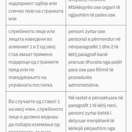
надзорниот одбор или
Mbikëqyrës ose organi të
слично тело на странката
ngjashëm të pales ose
или
службеното лице или
personi zyrtar ose
лицата наведени во
personat e përmendur në
алиениет 1 и 2 од овој
nënparagrafët 1 dhe 2 të
став имаат примено
këtij paragrafi kanë
подароци од странките
pranuar dhurata nga palët
пред или по
para ose pas fillimit të
поведувањето на
procedurës
управната постапка.
administrative.
Në rastet e përcaktuara në
Во случаите од ставот 1
paragrafit 1 të këtij neni,
на овој член, службеното
personi zyrtar është i
лице е должно веднаш
detyruar menjëherë të
да побара изземање од
kërkojë përjashtim nga