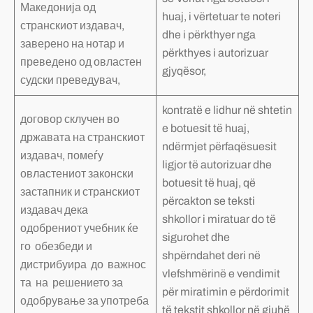
Македонија од
huaj, i vërtetuar te noteri
странскиот издавач,
dhe i përkthyer nga
заверено на нотар и
përkthyes i autorizuar
преведено од овластен
gjyqësor,
судски преведувач,
kontratë e lidhur në shtetin
договор склучен во
e botuesit të huaj,
државата на странскиот
ndërmjet përfaqësuesit
издавач, помеѓу
ligjor të autorizuar dhe
овластениот законски
botuesit të huaj, që
застапник и странскиот
përcakton se teksti
издавач дека
shkollor i miratuar do të
одобрениот учебник ќе
sigurohet dhe
го обезбеди и
shpërndahet deri në
дистрибуира до важнос
vlefshmërinë e vendimit
та на решението за
për miratimin e përdorimit
одобрување за употреба
të tekstit shkollor në gjuhë