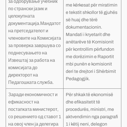
за одобрување учебник
me kërkesat për miratimin
по странски јазик и
e tekstit shkollor të gjuhës
целокупната
së huaj dhe tërë
документација.Мандатот
dokumentacionin.
на претседателот и
Mandati i kryetarit dhe
членовите на Комисијата
anëtarëve të Komisionit
за проверка завршува со
për kontrollim përfundon
поднесувањето на
me dorëzimin e Raportit
Извештај за работа на
mbi punën e komisionit
комисијата до
deri te drejtori i Shërbimit
директорот на
Pedagogjik.
Педагошката служба.
Заради економичност и
Për shkak të ekonomisë
ефикасност на
dhe efikasitetit të
постапката министерот,
procedurës, ministri, me
со решението од ставот 1
aktvendimin nga paragrafi
на овој член ја делегира
1 i këtij neni, delegon