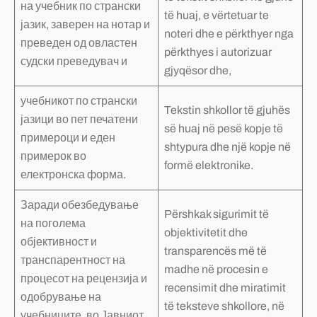
на учебник по странски
të huaj, e vërtetuar te
јазик, заверен на нотар и
noteri dhe e përkthyer nga
преведен од овластен
përkthyes i autorizuar
судски преведувач и
gjyqësor dhe,
учебникот по странски
Tekstin shkollor të gjuhës
јазици во пет печатени
së huaj në pesë kopje të
примероци и еден
shtypura dhe një kopje në
примерок во
formë elektronike.
електронска форма.
Заради обезбедување
Përshkak sigurimit të
на поголема
objektivitetit dhe
објективност и
transparencës më të
транспарентност на
madhe në procesin e
процесот на рецензија и
recensimit dhe miratimit
одобрување на
të teksteve shkollore, në
учебниците, во Јавниот