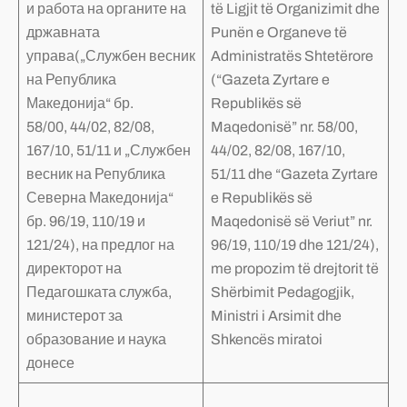
и работа на органите на
të Ligjit të Organizimit dhe
државната
Punën e Organeve të
управа(„Службен весник
Administratës Shtetërore
на Република
(“Gazeta Zyrtare e
Македонија“ бр.
Republikës së
58/00, 44/02, 82/08,
Maqedonisë” nr. 58/00,
167/10, 51/11 и „Службен
44/02, 82/08, 167/10,
весник на Република
51/11 dhe “Gazeta Zyrtare
Северна Македонија“
e Republikës së
бр. 96/19, 110/19 и
Maqedonisë së Veriut” nr.
121/24), на предлог на
96/19, 110/19 dhe 121/24),
директорот на
me propozim të drejtorit të
Педагошката служба,
Shërbimit Pedagogjik,
министерот за
Ministri i Arsimit dhe
образование и наука
Shkencës miratoi
донесе