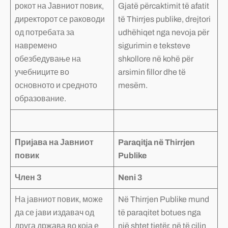
рокот на Јавниот повик,
Gjatë përcaktimit të afatit
директорот се раководи
të Thirrjes publike, drejtori
од потребата за
udhëhiqet nga nevoja për
навремено
sigurimin e teksteve
обезбедување на
shkollore në kohë për
учебниците во
arsimin fillor dhe të
основното и средното
mesëm.
образование.
Пријава на Јавниот
Paraqitja në Thirrjen
повик
Publike
Член 3
Neni 3
На јавниот повик, може
Në Thirrjen Publike mund
да се јави издавач од
të paraqitet botues nga
друга држава во која е
një shtet tjetër, në të cilin