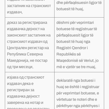
dhe përfaqësuesin ligjor të
застапник на странскиот
botuesit të huaj,
издавач,
доказ за регистрирана
dëshmi për veprimtari
издавачка дејност на
botuese të regjistruar të
законскиот застапник на
përfaqësuesit ligjor të
странскиот издавач од
botuesit të huaj nga
Централен регистар на
Regjistri Qendror i
Република Северна
Republikës së
Македонија, не постар
Maqedonisë së Veriut, jo
од три месеци,
më e vjetër se tre muaj,
изјава од странскиот
deklaratë nga botuesi i
издавач дека е
huaj se është i regjistruar
регистриран за
për veprimtari botuese, e
издавачка дејност
vërtetuar te noteri dhe e
заверена на нотар и
përkthyer nga përkthyes i
преведена од овластен