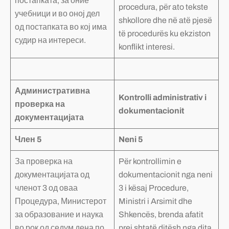
постапката, за оние
procedura, për ato tekste
учебници и во оној дел
shkollore dhe në atë pjesë
од постапката во кој има
të procedurës ku ekziston
судир на интереси.
konflikt interesi.
Административна
Kontrolli administrativ i
проверка на
dokumentacionit
документацијата
Член 5
Neni 5
За проверка на
Për kontrollimin e
документацијата од
dokumentacionit nga neni
членот 3 од оваа
3 i kësaj Procedure,
Процедура, Министерот
Ministri i Arsimit dhe
за образование и наука
Shkencës, brenda afatit
во рок од седум дена по
prej shtatë ditësh nga dita