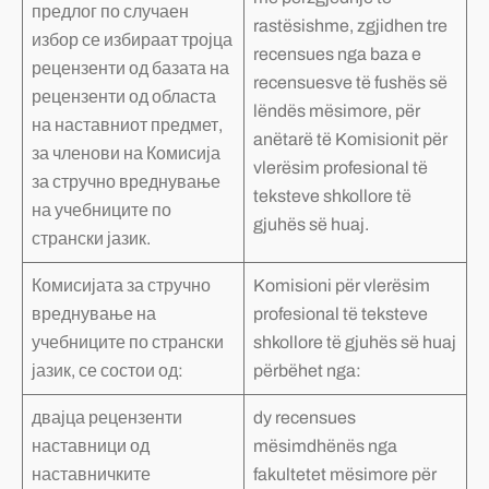
предлог по случаен
rastësishme, zgjidhen tre
избор се избираат тројца
recensues nga baza e
рецензенти од базата на
recensuesve të fushës së
рецензенти од областа
lëndës mësimore, për
на наставниот предмет,
anëtarë të Komisionit për
за членови на Комисија
vlerësim profesional të
за стручно вреднување
teksteve shkollore të
на учебниците по
gjuhës së huaj.
странски јазик.
Комисијата за стручно
Komisioni për vlerësim
вреднување на
profesional të teksteve
учебниците по странски
shkollore të gjuhës së huaj
јазик, се состои од:
përbëhet nga:
двајца рецензенти
dy recensues
наставници од
mësimdhënës nga
наставничките
fakultetet mësimore për