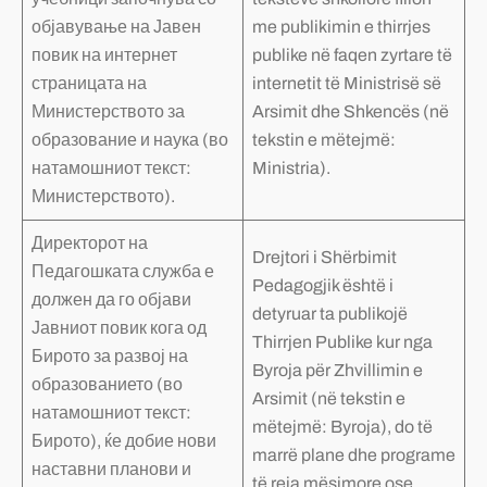
објавување на Јавен
me publikimin e thirrjes
повик на интернет
publike në faqen zyrtare të
страницата на
internetit të Ministrisë së
Министерството за
Arsimit dhe Shkencës (në
образование и наука (во
tekstin e mëtejmë:
натамошниот текст:
Ministria).
Министерството).
Директорот на
Drejtori i Shërbimit
Педагошката служба е
Pedagogjik është i
должен да го објави
detyruar ta publikojë
Јавниот повик кога од
Thirrjen Publike kur nga
Бирото за развој на
Byroja për Zhvillimin e
образованието (во
Arsimit (në tekstin e
натамошниот текст:
mëtejmë: Byroja), do të
Бирото), ќе добие нови
marrë plane dhe programe
наставни планови и
të reja mësimore ose