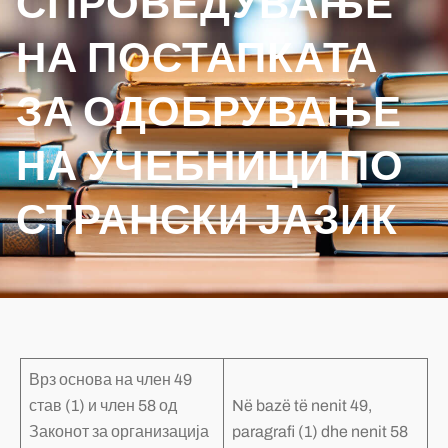
СПРОВЕДУВАЊЕ
НА ПОСТАПКАТА
ЗА ОДОБРУВАЊЕ
НА УЧЕБНИЦИ ПО
СТРАНСКИ ЈАЗИК
Врз основа на член 49
став (1) и член 58 од
Në bazë të nenit 49,
Законот за организација
paragrafi (1) dhe nenit 58