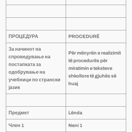
ПРОЦЕДУРА
PROCEDURË
За начинот на
Për mënyrën e realizimit
спроведување на
të procedurës për
постапката за
miratimin e teksteve
одобрување на
shkollore të gjuhës së
учебници по странски
huaj
јазик
Предмет
Lënda
Член 1
Neni 1