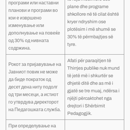
програми или наставни
plane dhe programe
планови и програми во
shkollore në të cilat është
кои е извршено
kryer ndryshim ose
изменување или
plotësim i më shumë se
дополнување на повеќе
30% të përmbajtjes së
од 30% од нивната
tyre.
содржина.
Afati për paraqitjen të
Рокот за пријавување на
Thirrjes publike nuk mund
Јавниот повик не може
të jetë më i shkurtër se
да биде пократок од
dhjetë ditë dhe as më i
десет дена ниту подолг
gjatë se tre muaj, ndërsa i
од три месеци, а истиот
njëjti përcaktohet nga
го утврдува директорот
drejtori i Shërbimit
на Педагошката служба.
Pedagogjik.
При определување на