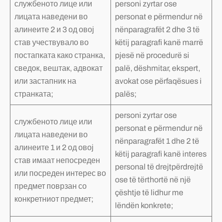
службеното лице или
personi zyrtar ose
лицата наведени во
personat e përmendur në
алинеите 2 и 3 од овој
nënparagrafët 2 dhe 3 të
став учествувало во
këtij paragrafi kanë marrë
постапката како странка,
pjesë në procedurë si
сведок, вештак, адвокат
palë, dëshmitar, ekspert,
или застапник на
avokat ose përfaqësues i
странката;
palës;
personi zyrtar ose
службеното лице или
personat e përmendur në
лицата наведени во
nënparagrafët 1 dhe 2 të
алинеите 1 и 2 од овој
këtij paragrafi kanë interes
став имаат непосреден
personal të drejtpërdrejtë
или посреден интерес во
ose të tërthortë në një
предмет поврзан со
çështje të lidhur me
конкретниот предмет;
lëndën konkrete;