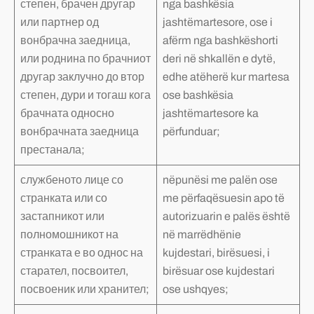
степен, брачен другар
nga bashkësia
или партнер од
jashtëmartesore, ose i
вонбрачна заедница,
afërm nga bashkëshorti
или роднина по брачниот
deri në shkallën e dytë,
другар заклучно до втор
edhe atëherë kur martesa
степен, дури и тогаш кога
ose bashkësia
брачната односно
jashtëmartesore ka
вонбрачната заедница
përfunduar;
престанала;
службеното лице со
nëpunësi me palën ose
странката или со
me përfaqësuesin apo të
застапникот или
autorizuarin e palës është
полномошникот на
në marrëdhënie
странката е во однос на
kujdestari, birësuesi, i
старател, посвоител,
birësuar ose kujdestari
посвоеник или хранител;
ose ushqyes;