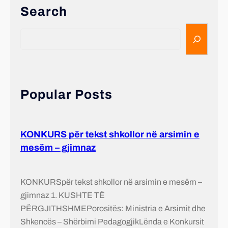
Search
Popular Posts
KONKURS për tekst shkollor në arsimin e
mesëm – gjimnaz
KONKURSpër tekst shkollor në arsimin e mesëm –
gjimnaz 1. KUSHTE TË
PËRGJITHSHMEPorositës: Ministria e Arsimit dhe
Shkencës – Shërbimi PedagogjikLënda e Konkursit