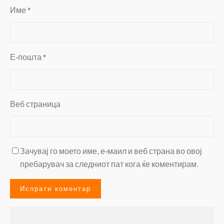
Име
*
Е-пошта
*
Веб страница
Зачувај го моето име, е-маил и веб страна во овој
пребарувач за следниот пат кога ќе коментирам.