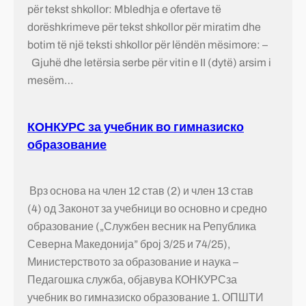
për tekst shkollor: Mbledhja e ofertave të
dorëshkrimeve për tekst shkollor për miratim dhe
botim të një teksti shkollor për lëndën mësimore: –
Gjuhë dhe letërsia serbe për vitin e II (dytë) arsim i
mesëm…
КОНКУРС за учебник во гимназиско
образование
Врз основа на член 12 став (2) и член 13 став
(4) од Законот за учебници во основно и средно
образование („Службен весник на Република
Северна Македонија” број 3/25 и 74/25),
Министерството за образование и наука –
Педагошка служба, објавува КОНКУРСза
учебник во гимназиско образование 1. ОПШТИ