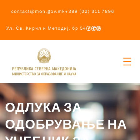
contact@mon.gov.mk
+389 (02) 311 7896
Ул. Св. Кирил и Методиј, бр 54
ОДЛУКА ЗА
ОДОБРУВАЊЕ НА